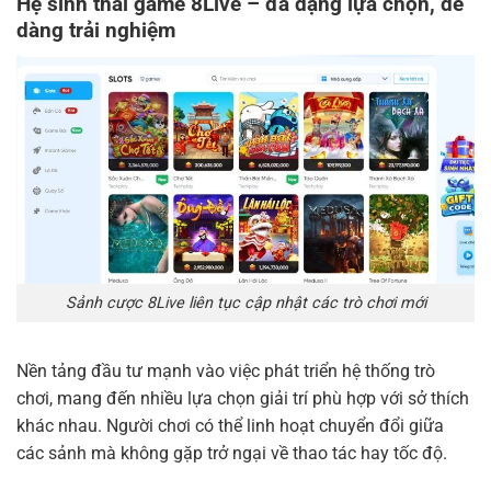
Hệ sinh thái game 8Live – đa dạng lựa chọn, dễ
dàng trải nghiệm
Sảnh cược 8Live liên tục cập nhật các trò chơi mới
Nền tảng đầu tư mạnh vào việc phát triển hệ thống trò
chơi, mang đến nhiều lựa chọn giải trí phù hợp với sở thích
khác nhau. Người chơi có thể linh hoạt chuyển đổi giữa
các sảnh mà không gặp trở ngại về thao tác hay tốc độ.