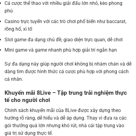
Cá cược thể thao với nhiều giải đấu lớn nhỏ, kèo phong
phú
Casino trực tuyến với các trò chơi phổ biến như baccarat,
rồng hổ, xì tố
Slot game đa dạng chủ đề, giao diện trực quan, dễ chơi
Mini game và game nhanh phù hợp giải trí ngắn hạn
Sự đa dạng này giúp người chơi không bị nhàm chán và dễ
dàng tìm được hình thức cá cược phù hợp với phong cách
cá nhân.
Khuyến mãi 8Live – Tập trung trải nghiệm thực
tế cho người chơi
Chính sách khuyến mãi của 8Live được xây dựng theo
hướng rõ ràng, dễ hiểu và dễ áp dụng. Thay vì đưa ra các
gói thưởng quá lớn nhưng khó rút, nhà cái tập trung vào
giá trị sử dụng thực tế.