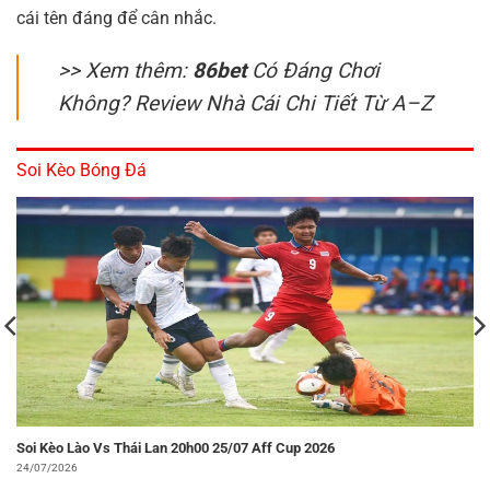
cái tên đáng để cân nhắc.
>> Xem thêm:
86bet
Có Đáng Chơi
Không? Review Nhà Cái Chi Tiết Từ A–Z
Soi Kèo Bóng Đá
Soi Kèo Lào Vs Thái Lan 20h00 25/07 Aff Cup 2026
24/07/2026