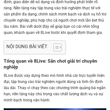
định, giao diện dễ sử dụng và định hướng phát triển rõ
ràng. Nền tảng này tập trung vào trải nghiệm thực tế với
sản phẩm đa dạng, chính sách minh bạch và dịch vụ hỗ trợ
chuyên nghiệp, phù hợp cho cả người chơi mới lẫn bet thủ
lâu năm. Bài viết dưới đây sẽ giúp bạn có cái nhìn tổng
quan, khách quan về 8Live trước khi quyết định tham gia.
NỘI DUNG BÀI VIẾT
Tổng quan về 8Live: Sân chơi giải trí chuyên
nghiệp
8Live được xây dựng theo mô hình nhà cái trực tuyến hiện
đại, tập trung vào trải nghiệm người dùng và tính ổn định
lâu dài. Thay vì chạy theo các chương trình quảng bá ngắn
hạn, nền tảng này chú trọng vào chất lượng dịch vụ và sự
minh bạch trong vận hành.