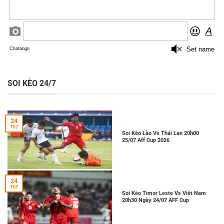
SOI KÈO 24/7
24
Th7
Soi Kèo Lào Vs Thái Lan 20h00
25/07 Aff Cup 2026
24
Th7
Soi Kèo Timor Leste Vs Việt Nam
20h30 Ngày 24/07 AFF Cup