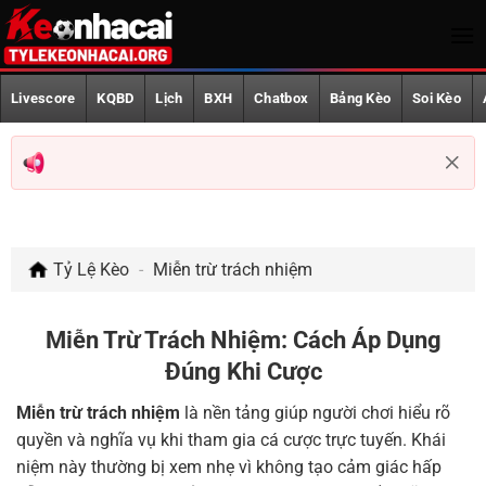
Bỏ
qua
nội
Trang Chủ
dung
Livescore
KQBD
Lịch
BXH
Chatbox
Bảng Kèo
Soi Kèo
Livescore
KQBD
Lịch phát sóng
Tỷ Lệ Kèo
-
Miễn trừ trách nhiệm
BXH
Chatbox
Miễn Trừ Trách Nhiệm: Cách Áp Dụng
Bảng Kèo
Đúng Khi Cược
Soi Kèo
Miễn trừ trách nhiệm
là nền tảng giúp người chơi hiểu rõ
quyền và nghĩa vụ khi tham gia cá cược trực tuyến. Khái
AFF CUP
niệm này thường bị xem nhẹ vì không tạo cảm giác hấp