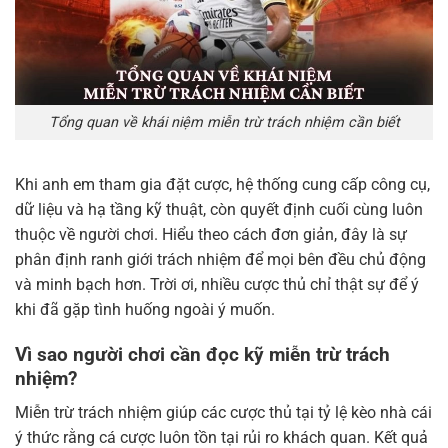
Tổng quan về khái niệm miễn trừ trách nhiệm cần biết
Khi anh em tham gia đặt cược, hệ thống cung cấp công cụ,
dữ liệu và hạ tầng kỹ thuật, còn quyết định cuối cùng luôn
thuộc về người chơi. Hiểu theo cách đơn giản, đây là sự
phân định ranh giới trách nhiệm để mọi bên đều chủ động
và minh bạch hơn. Trời ơi, nhiều cược thủ chỉ thật sự để ý
khi đã gặp tình huống ngoài ý muốn.
Vì sao người chơi cần đọc kỹ miễn trừ trách
nhiệm?
Miễn trừ trách nhiệm giúp các cược thủ tại tỷ lệ kèo nhà cái
ý thức rằng cá cược luôn tồn tại rủi ro khách quan. Kết quả