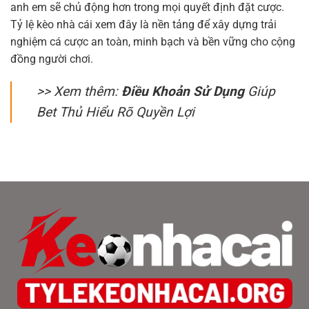
anh em sẽ chủ động hơn trong mọi quyết định đặt cược.
Tỷ lệ kèo nhà cái xem đây là nền tảng để xây dựng trải
nghiệm cá cược an toàn, minh bạch và bền vững cho cộng
đồng người chơi.
>> Xem thêm:
Điều Khoản Sử Dụng
Giúp
Bet Thủ Hiểu Rõ Quyền Lợi