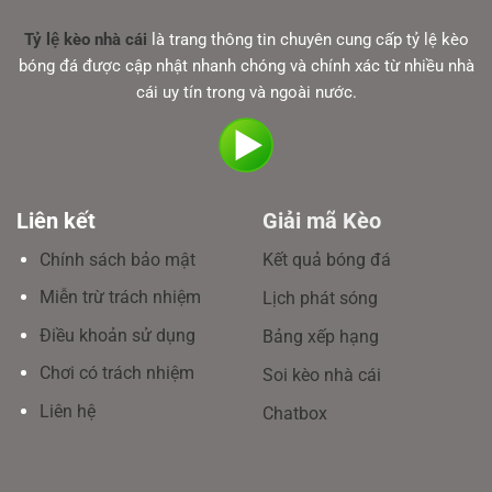
Tỷ lệ kèo nhà cái
là trang thông tin chuyên cung cấp tỷ lệ kèo
bóng đá được cập nhật nhanh chóng và chính xác từ nhiều nhà
cái uy tín trong và ngoài nước.
Liên kết
Giải mã Kèo
Chính sách bảo mật
Kết quả bóng đá
Miễn trừ trách nhiệm
Lịch phát sóng
Điều khoản sử dụng
Bảng xếp hạng
Chơi có trách nhiệm
Soi kèo nhà cái
Liên hệ
Chatbox