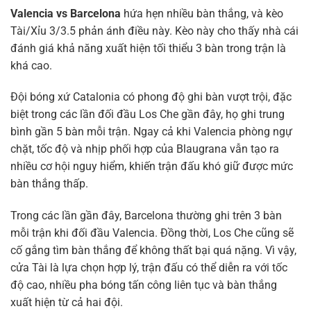
Valencia vs Barcelona
hứa hẹn nhiều bàn thắng, và kèo
Tài/Xỉu 3/3.5 phản ánh điều này. Kèo này cho thấy nhà cái
đánh giá khả năng xuất hiện tối thiểu 3 bàn trong trận là
khá cao.
Đội bóng xứ Catalonia có phong độ ghi bàn vượt trội, đặc
biệt trong các lần đối đầu Los Che gần đây, họ ghi trung
bình gần 5 bàn mỗi trận. Ngay cả khi Valencia phòng ngự
chặt, tốc độ và nhịp phối hợp của Blaugrana vẫn tạo ra
nhiều cơ hội nguy hiểm, khiến trận đấu khó giữ được mức
bàn thắng thấp.
Trong các lần gần đây, Barcelona thường ghi trên 3 bàn
mỗi trận khi đối đầu Valencia. Đồng thời, Los Che cũng sẽ
cố gắng tìm bàn thắng để không thất bại quá nặng. Vì vậy,
cửa Tài là lựa chọn hợp lý, trận đấu có thể diễn ra với tốc
độ cao, nhiều pha bóng tấn công liên tục và bàn thắng
xuất hiện từ cả hai đội.