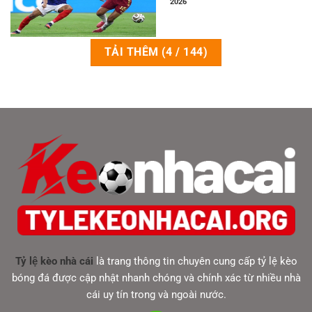
2026
TẢI THÊM
(
4
/ 144)
Tỷ lệ kèo nhà cái
là trang thông tin chuyên cung cấp tỷ lệ kèo
bóng đá được cập nhật nhanh chóng và chính xác từ nhiều nhà
cái uy tín trong và ngoài nước.