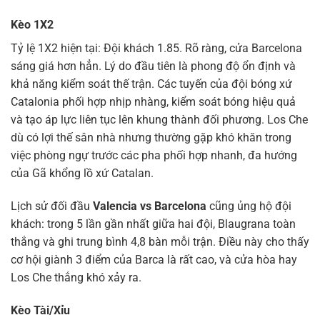
Kèo 1X2
Tỷ lệ 1X2 hiện tại: Đội khách 1.85. Rõ ràng, cửa Barcelona
sáng giá hơn hẳn. Lý do đầu tiên là phong độ ổn định và
khả năng kiểm soát thế trận. Các tuyến của đội bóng xứ
Catalonia phối hợp nhịp nhàng, kiểm soát bóng hiệu quả
và tạo áp lực liên tục lên khung thành đối phương. Los Che
dù có lợi thế sân nhà nhưng thường gặp khó khăn trong
việc phòng ngự trước các pha phối hợp nhanh, đa hướng
của Gã khổng lồ xứ Catalan.
Lịch sử đối đầu
Valencia vs Barcelona
cũng ủng hộ đội
khách: trong 5 lần gần nhất giữa hai đội, Blaugrana toàn
thắng và ghi trung bình 4,8 bàn mỗi trận. Điều này cho thấy
cơ hội giành 3 điểm của Barca là rất cao, và cửa hòa hay
Los Che thắng khó xảy ra.
Kèo Tài/Xỉu