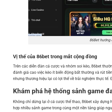
86Bet hướng đ
Vị thế của 86bet trong mắt cộng đồng
Trên các diễn đàn cá cược và nhóm soi kèo, 86bet thườ
đánh giá cao việc kèo ít biến động bất thường và rút ti
nhưng thương hiệu lại có lợi thế về trải nghiệm thực tế.
Khám phá hệ thống sảnh game đa
Không chỉ dừng lại ở cá cược thể thao, 86bet xây dựng h
hợp nhiều sảnh game trong cùng một nền tảng giúp ngườ