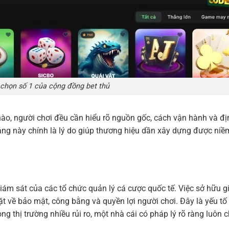
chọn số 1 của cộng đồng bet thủ
nào, người chơi đều cần hiểu rõ nguồn gốc, cách vận hành và đ
tảng này chính là lý do giúp thương hiệu dần xây dựng được niềm
giám sát của các tổ chức quản lý cá cược quốc tế. Việc sở hữu g
t về bảo mật, công bằng và quyền lợi người chơi. Đây là yếu tố
ng thị trường nhiều rủi ro, một nhà cái có pháp lý rõ ràng luôn 