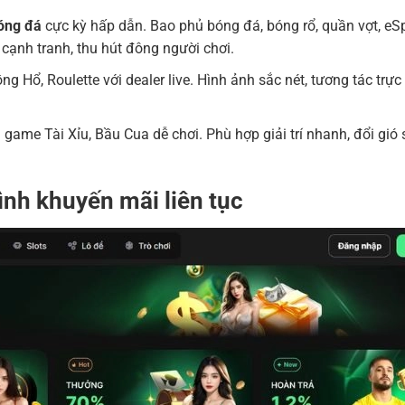
bóng đá
cực kỳ hấp dẫn.
Bao phủ bóng đá, bóng rổ, quần vợt, eSp
lệ cạnh tranh, thu hút đông người chơi.
g Hổ, Roulette với dealer live. Hình ảnh sắc nét, tương tác trực
 game Tài Xỉu, Bầu Cua dễ chơi. Phù hợp giải trí nhanh, đổi gió
ình khuyến mãi liên tục