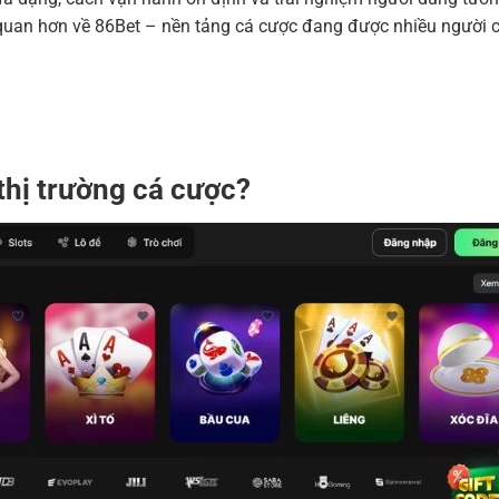
h quan hơn về 86Bet – nền tảng cá cược đang được nhiều người c
 thị trường cá cược?