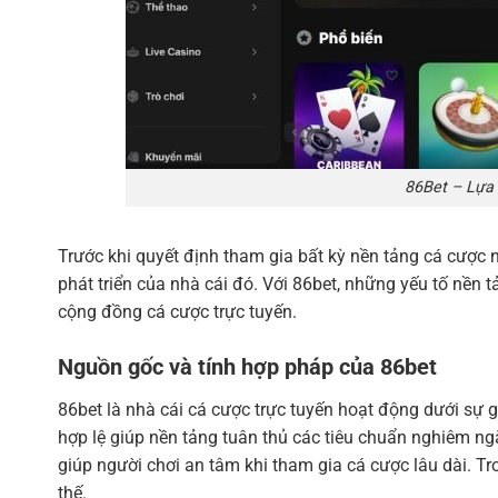
86Bet – Lựa 
Trước khi quyết định tham gia bất kỳ nền tảng cá cược 
phát triển của nhà cái đó. Với 86bet, những yếu tố nền 
cộng đồng cá cược trực tuyến.
Nguồn gốc và tính hợp pháp của 86bet
86bet là nhà cái cá cược trực tuyến hoạt động dưới sự 
hợp lệ giúp nền tảng tuân thủ các tiêu chuẩn nghiêm ngặ
giúp người chơi an tâm khi tham gia cá cược lâu dài. Tro
thế.