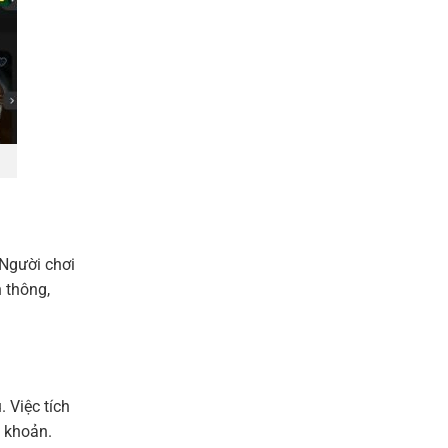
 Người chơi
n thông,
 Việc tích
 khoản.