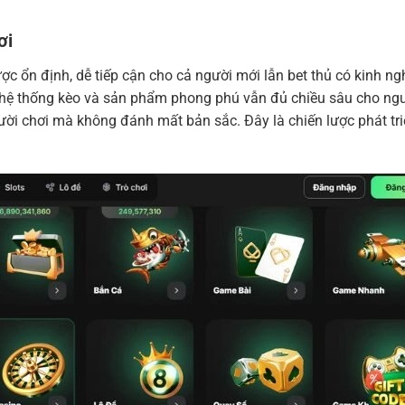
ơi
 ổn định, dễ tiếp cận cho cả người mới lẫn bet thủ có kinh ng
hi hệ thống kèo và sản phẩm phong phú vẫn đủ chiều sâu cho ngư
ời chơi mà không đánh mất bản sắc. Đây là chiến lược phát tr