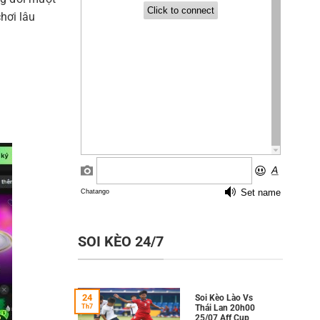
hơi lâu
SOI KÈO 24/7
24
Soi Kèo Lào Vs
Thái Lan 20h00
Th7
25/07 Aff Cup