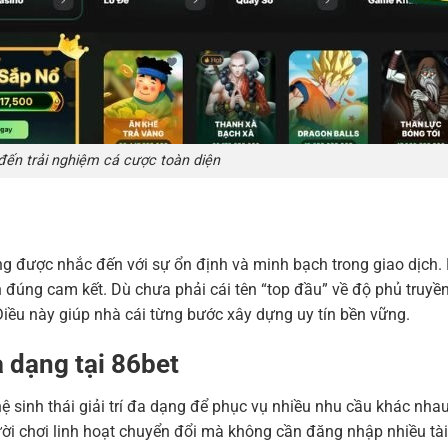
ến trải nghiệm cá cược toàn diện
ng được nhắc đến với sự ổn định và minh bạch trong giao dịch.
ền đúng cam kết. Dù chưa phải cái tên “top đầu” về độ phủ truyề
 Điều này giúp nhà cái từng bước xây dựng uy tín bền vững.
 dạng tại 86bet
ệ sinh thái giải trí đa dạng để phục vụ nhiều nhu cầu khác nhau.
i chơi linh hoạt chuyển đổi mà không cần đăng nhập nhiều tài