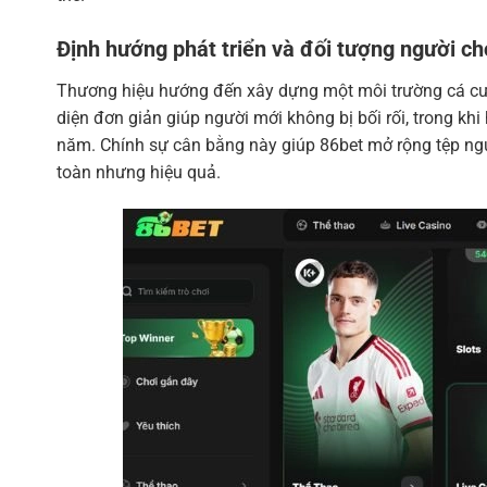
Định hướng phát triển và đối tượng người ch
Thương hiệu hướng đến xây dựng một môi trường cá cược
diện đơn giản giúp người mới không bị bối rối, trong k
năm. Chính sự cân bằng này giúp 86bet mở rộng tệp ngư
toàn nhưng hiệu quả.