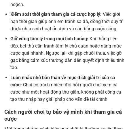
hoạch.
Kiểm soát thời gian tham gia cá cược hợp lý:
Việc giới
hạn thời gian giúp anh em tránh sa đà, đồng thời duy trì
được nhịp sinh hoạt ổn định và cân bằng cuộc sống.
Giữ vững tâm lý trong mọi tình huống:
Khi thắng liên
tiếp, bet thủ cần tránh tâm lý chủ quan hoặc nâng mức
cược quá nhanh. Ngược lại, khi gặp chuỗi thua, việc gỡ
gạc bằng cảm xúc thường dẫn đến quyết định thiếu tỉnh
táo.
Luôn nhắc nhở bản thân về mục đích giải trí của cá
cược:
Chơi có trách nhiệm đòi hỏi người chơi xem cá
cược như một hoạt động thư giãn, không phải công cụ
tạo thu nhập hay giải pháp cho vấn đề tài chính.
Cách người chơi tự bảo vệ mình khi tham gia cá
cược
Một trong những cách hiệu quả nhất là thường xuyên theo