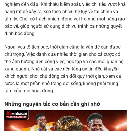
nghiệm đến đâu. Khi thiếu kiểm soát, việc chi tiêu vượt khả
năng rất dễ xảy ra, kéo theo nhiều hệ lụy về tài chính và
tâm lý. Chơi có trách nhiệm đóng vai trò như một hàng rào
bảo vệ, giúp người sử dụng dịch vụ tránh xa những quyết
định bốc đồng.
Ngoài yếu tố tiền bạc, thời gian cũng là vấn đề cần được
chú trọng. Việc dành quá nhiều thời gian cho cá cược có
thể ảnh hưởng đến công việc, học tập và các mối quan hệ
xung quanh. Nhà cái và các nền tảng uy tín đều khuyến
khích người chơi chủ động cân đối quỹ thời gian, xem cá
cược là một phần nhỏ trong đời sống, không phải trung
tâm của mọi hoạt động.
Những nguyên tắc cơ bản cần ghi nhớ