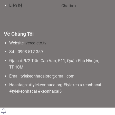
Liên hệ
Chatbox
Về Chúng Tôi
Website:
veredicto.tv
Sđt: 0903.512.359
Địa chỉ: 9/2 Trần Cao Vân, P.11, Quận Phú Nhuận,
TPHCM
Email
tylekeonhacaiorg@gmail.com
Hashtags: #tylekeonhacaiorg #tylekeo #keonhacai
#tylekeonhacai #keonhacai5