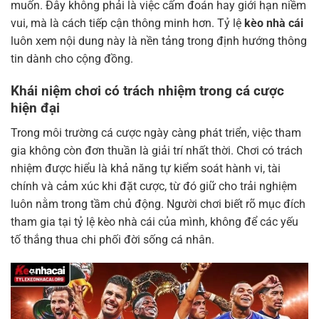
muốn. Đây không phải là việc cấm đoán hay giới hạn niềm
vui, mà là cách tiếp cận thông minh hơn. Tỷ lệ
kèo nhà cái
luôn xem nội dung này là nền tảng trong định hướng thông
tin dành cho cộng đồng.
Khái niệm chơi có trách nhiệm trong cá cược
hiện đại
Trong môi trường cá cược ngày càng phát triển, việc tham
gia không còn đơn thuần là giải trí nhất thời. Chơi có trách
nhiệm được hiểu là khả năng tự kiểm soát hành vi, tài
chính và cảm xúc khi đặt cược, từ đó giữ cho trải nghiệm
luôn nằm trong tầm chủ động. Người chơi biết rõ mục đích
tham gia tại tỷ lệ kèo nhà cái của mình, không để các yếu
tố thắng thua chi phối đời sống cá nhân.