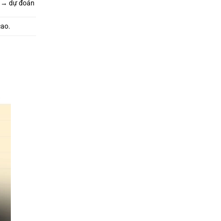
h → dự đoán
cao.