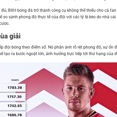
ầy đủ, BXH bóng đá trở thành công cụ không thể thiếu cho cả fa
so sánh phong độ thực tế của đội với các tỷ lệ kèo do nhà cái 
 cược.
ùa giải
p đội bóng theo điểm số. Nó phản ánh rõ rệt phong độ, sự ổn đ
ể tạo ra bước ngoặt lớn, ảnh hưởng trực tiếp tới thứ hạng của đ