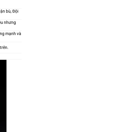
rận bù, Đội
iều nhưng
công mạnh và
trên.