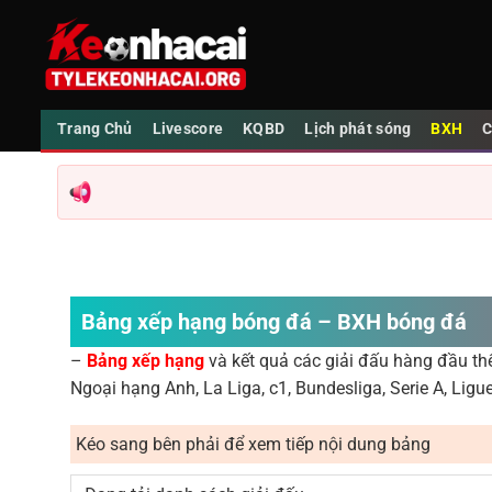
Bỏ
qua
nội
dung
Trang Chủ
Livescore
KQBD
Lịch phát sóng
BXH
C
Trang Chủ
Livescore
KQBD
Lịch phát sóng
BXH
Bảng xếp hạng bóng đá – BXH bóng đá
–
Bảng xếp hạng
và kết quả các giải đấu hàng đầu th
Chatbox
Ngoại hạng Anh, La Liga, c1, Bundesliga, Serie A, Ligu
Bảng Kèo
Kéo sang bên phải để xem tiếp nội dung bảng
Soi Kèo