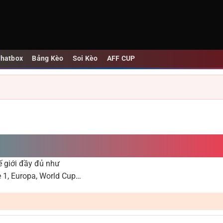
hatbox
Bảng Kèo
Soi Kèo
AFF CUP
ế giới đầy đủ như
e 1, Europa, World Cup…