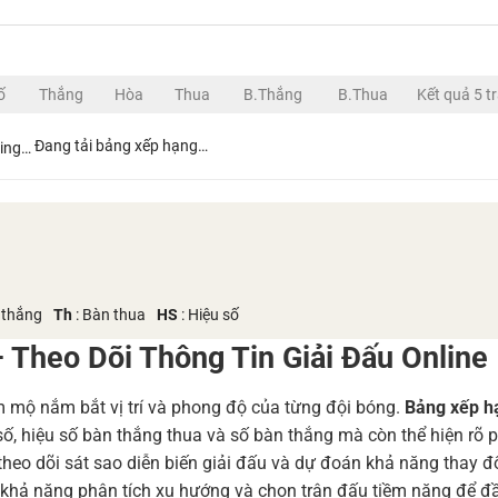
ố
Thắng
Hòa
Thua
B.Thắng
B.Thua
Kết quả 5 t
Đang tải bảng xếp hạng…
 thắng
Th
: Bàn thua
HS
: Hiệu số
Theo Dõi Thông Tin Giải Đấu Online
m mộ nắm bắt vị trí và phong độ của từng đội bóng.
Bảng xếp h
ố, hiệu số bàn thắng thua và số bàn thắng mà còn thể hiện rõ 
eo dõi sát sao diễn biến giải đấu và dự đoán khả năng thay đổi
khả năng phân tích xu hướng và chọn trận đấu tiềm năng để đầ