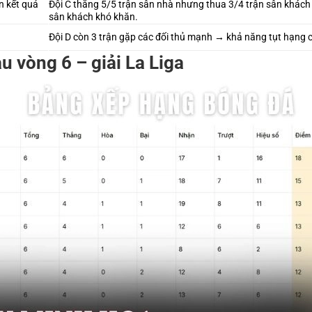
n kết quả
Đội C thắng 5/5 trận sân nhà nhưng thua 3/4 trận sân khác
sân khách khó khăn.
Đội D còn 3 trận gặp các đối thủ mạnh → khả năng tụt hạng 
u vòng 6 – giải La Liga