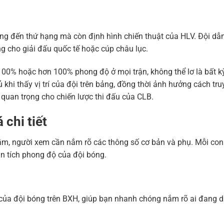
ng đến thứ hạng mà còn định hình chiến thuật của HLV. Đội dẫ
ng cho giải đấu quốc tế hoặc cúp châu lục.
 100% hoặc hơn 100% phong độ ở mọi trận, không thể lơ là bất k
 khi thấy vị trí của đội trên bảng, đồng thời ảnh hưởng cách tr
g quan trọng cho chiến lược thi đấu của CLB.
chi tiết
m, người xem cần nắm rõ các thông số cơ bản và phụ. Mỗi con 
ân tích phong độ của đội bóng.
rí của đội bóng trên BXH, giúp bạn nhanh chóng nắm rõ ai đang d