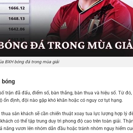
của BXH bóng đá trong mùa giải
i bóng
số trận đã đấu, điểm số, bàn thắng, bàn thua và hiệu số. Từ đó,
ộ ổn định, đội nào gặp khó khăn hoặc có nguy cơ tụt hạng.
 thua sân khách sẽ cần chiến thuật xoay tua lực lượng hợp lý 
hách có thể tập trung duy trì phong độ cao trên toàn giải. Thậ
khả năng vươn lên nhóm dẫn đầu hoặc tránh nhóm nguy hiểm cu