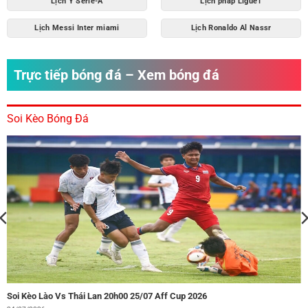
Lịch Ý Serie-A
Lịch pháp Ligue1
Lịch Messi Inter miami
Lịch Ronaldo Al Nassr
Trực tiếp bóng đá – Xem bóng đá
Soi Kèo Bóng Đá
Soi Kèo Lào Vs Thái Lan 20h00 25/07 Aff Cup 2026