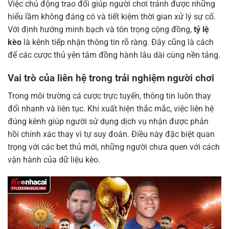
Việc chủ động trao đổi giúp người chơi tránh được những
hiểu lầm không đáng có và tiết kiệm thời gian xử lý sự cố.
Với định hướng minh bạch và tôn trọng cộng đồng,
tỷ lệ
kèo
là kênh tiếp nhận thông tin rõ ràng. Đây cũng là cách
để các cược thủ yên tâm đồng hành lâu dài cùng nền tảng.
Vai trò của liên hệ trong trải nghiệm người chơi
Trong môi trường cá cược trực tuyến, thông tin luôn thay
đổi nhanh và liên tục. Khi xuất hiện thắc mắc, việc liên hệ
đúng kênh giúp người sử dụng dịch vụ nhận được phản
hồi chính xác thay vì tự suy đoán. Điều này đặc biệt quan
trọng với các bet thủ mới, những người chưa quen với cách
vận hành của dữ liệu kèo.