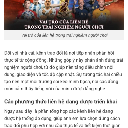
Vai trò của liên hệ trong trải nghiệm người chơi
Đối với nhà cái, kênh trao đổi là nơi tiếp nhận phản hồi
thực tế từ cộng đồng. Những góp ý này phản ánh đúng trải
nghiệm người chơi, từ đó giúp nền tảng điều chỉnh nội
dung, giao diện và tốc độ cập nhật. Sự tương tác hai chiều
tạo nên một môi trường soi kèo minh bạch, nơi các đồng
môn cảm thấy tiếng nói của mình được lắng nghe.
Các phương thức liên hệ đang được triển khai
Ngay sau đây là phần tổng hợp các kênh liên hệ đang
được hệ thống áp dụng, giúp anh em lựa chọn đúng cách
trao đổi phù hợp với nhu cầu thực tế và tiết kiệm thời gian