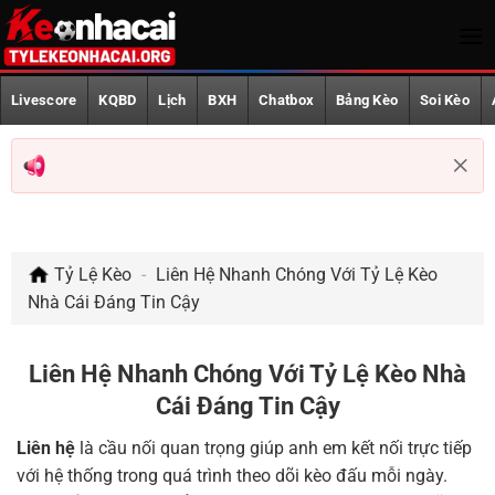
Bỏ
qua
nội
Trang Chủ
dung
Livescore
KQBD
Lịch
BXH
Chatbox
Bảng Kèo
Soi Kèo
Livescore
KQBD
Lịch phát sóng
Tỷ Lệ Kèo
-
Liên Hệ Nhanh Chóng Với Tỷ Lệ Kèo
BXH
Nhà Cái Đáng Tin Cậy
Chatbox
Liên Hệ Nhanh Chóng Với Tỷ Lệ Kèo Nhà
Bảng Kèo
Cái Đáng Tin Cậy
Soi Kèo
Liên hệ
là cầu nối quan trọng giúp anh em kết nối trực tiếp
AFF CUP
với hệ thống trong quá trình theo dõi kèo đấu mỗi ngày.