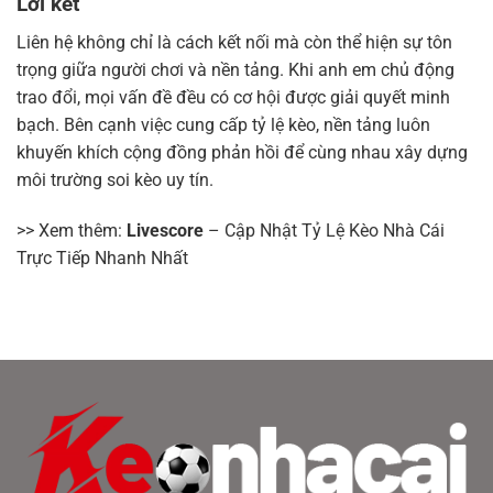
Lời kết
Liên hệ không chỉ là cách kết nối mà còn thể hiện sự tôn
trọng giữa người chơi và nền tảng. Khi anh em chủ động
trao đổi, mọi vấn đề đều có cơ hội được giải quyết minh
bạch. Bên cạnh việc cung cấp tỷ lệ kèo, nền tảng luôn
khuyến khích cộng đồng phản hồi để cùng nhau xây dựng
môi trường soi kèo uy tín.
>> Xem thêm:
Livescore
– Cập Nhật Tỷ Lệ Kèo Nhà Cái
Trực Tiếp Nhanh Nhất