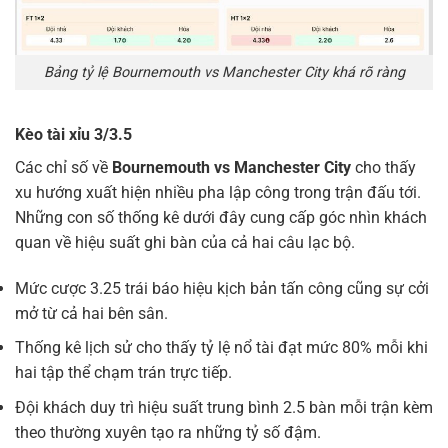
Bảng tỷ lệ Bournemouth vs Manchester City khá rõ ràng
Kèo tài xỉu 3/3.5
Các chỉ số về
Bournemouth vs Manchester City
cho thấy
xu hướng xuất hiện nhiều pha lập công trong trận đấu tới.
Những con số thống kê dưới đây cung cấp góc nhìn khách
quan về hiệu suất ghi bàn của cả hai câu lạc bộ.
Mức cược 3.25 trái báo hiệu kịch bản tấn công cũng sự cởi
mở từ cả hai bên sân.
Thống kê lịch sử cho thấy tỷ lệ nổ tài đạt mức 80% mỗi khi
hai tập thể chạm trán trực tiếp.
Đội khách duy trì hiệu suất trung bình 2.5 bàn mỗi trận kèm
theo thường xuyên tạo ra những tỷ số đậm.