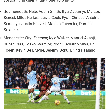
với toan tính chiến thuật trong 90 phút tới.
Bournemouth: Neto; Adam Smith, Illya Zabarnyi, Marcos
Senesi, Milos Kerkez; Lewis Cook, Ryan Christie; Antoine
Semenyo, Justin Kluivert, Marcus Tavernier; Dominic
Solanke.
Manchester City: Ederson; Kyle Walker, Manuel Akanji,
Ruben Dias, Josko Gvardiol; Rodri, Bernardo Silva; Phil
Foden, Kevin De Bruyne, Jeremy Doku; Erling Haaland.