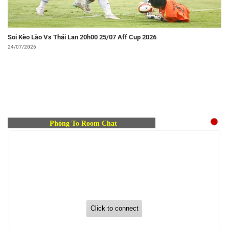
Soi Kèo Lào Vs Thái Lan 20h00 25/07 Aff Cup 2026
24/07/2026
Phóng To Room Chat