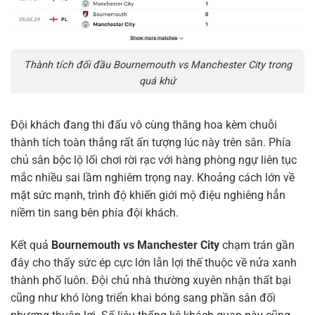
Thành tích đối đầu Bournemouth vs Manchester City trong
quá khứ
Đội khách đang thi đấu vô cùng thăng hoa kèm chuỗi
thành tích toàn thắng rất ấn tượng lúc này trên sân. Phía
chủ sân bộc lộ lối chơi rời rạc với hàng phòng ngự liên tục
mắc nhiều sai lầm nghiêm trọng nay. Khoảng cách lớn về
mặt sức mạnh, trình độ khiến giới mộ điệu nghiêng hẳn
niềm tin sang bên phía đội khách.
Kết quả
Bournemouth vs Manchester City
chạm trán gần
đây cho thấy sức ép cực lớn lẫn lợi thế thuộc về nửa xanh
thành phố luôn. Đội chủ nhà thường xuyên nhận thất bại
cũng như khó lòng triển khai bóng sang phần sân đối