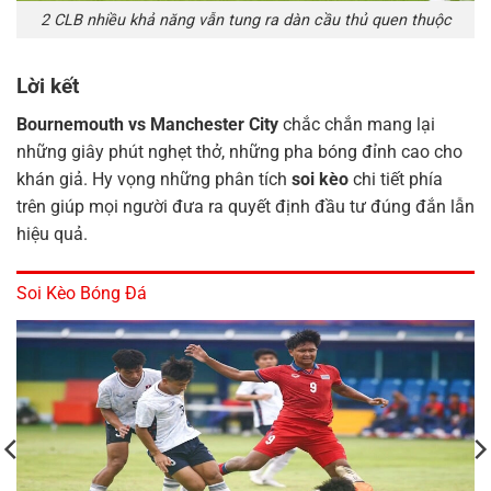
2 CLB nhiều khả năng vẫn tung ra dàn cầu thủ quen thuộc
Lời kết
Bournemouth vs Manchester City
chắc chắn mang lại
những giây phút nghẹt thở, những pha bóng đỉnh cao cho
khán giả. Hy vọng những phân tích
soi kèo
chi tiết phía
trên giúp mọi người đưa ra quyết định đầu tư đúng đắn lẫn
hiệu quả.
Soi Kèo Bóng Đá