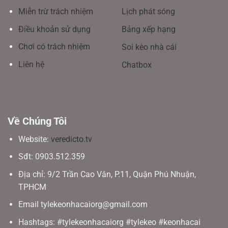
Miễn trừ trách nhiệm
Lịch phát sóng
Điều khoản sử dụng
Bảng xếp hạng
Chơi có trách nhiệm
Soi kèo nhà cái
Liên hệ
Chatbox
Về Chúng Tôi
Website:
veredicto.tv
Sđt: 0903.512.359
Địa chỉ: 9/2 Trần Cao Vân, P.11, Quận Phú Nhuận,
TPHCM
Email
tylekeonhacaiorg@gmail.com
Hashtags: #tylekeonhacaiorg #tylekeo #keonhacai