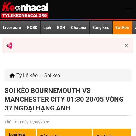
Bỏ
qua
nội
Trang Chủ
dung
Livescore
KQBD
Lịch
BXH
Chatbox
Bảng Kèo
Soi Kèo
Livescore
KQBD
Lịch phát sóng
Tỷ Lệ Kèo
-
Soi kèo
BXH
Chatbox
SOI KÈO BOURNEMOUTH VS
MANCHESTER CITY 01:30 20/05 VÒNG
Bảng Kèo
37 NGOẠI HẠNG ANH
Soi Kèo
Thứ Hai, ngày 18/05/2026
AFF CUP
Loại kèo