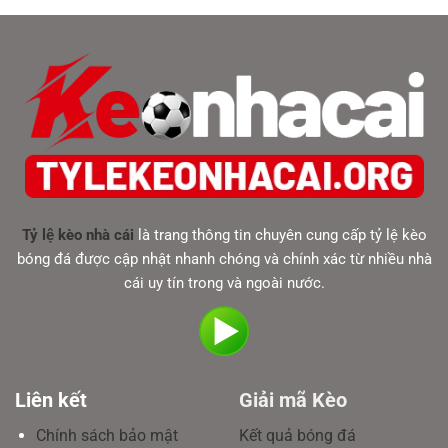
Tỷ lệ kèo nhà cái
là trang thông tin chuyên cung cấp tỷ lệ kèo
bóng đá được cập nhật nhanh chóng và chính xác từ nhiều nhà
cái uy tín trong và ngoài nước.
Liên kết
Giải mã Kèo
Chính sách bảo mật
Kết quả bóng đá