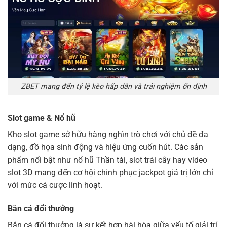
ZBET mang đến tỷ lệ kèo hấp dẫn và trải nghiệm ổn định
Slot game & Nổ hũ
Kho slot game sở hữu hàng nghìn trò chơi với chủ đề đa
dạng, đồ họa sinh động và hiệu ứng cuốn hút. Các sản
phẩm nổi bật như nổ hũ Thần tài, slot trái cây hay video
slot 3D mang đến cơ hội chinh phục jackpot giá trị lớn chỉ
với mức cá cược linh hoạt.
Bắn cá đổi thưởng
Bắn cá đổi thưởng là sự kết hợp hài hòa giữa yếu tố giải trí