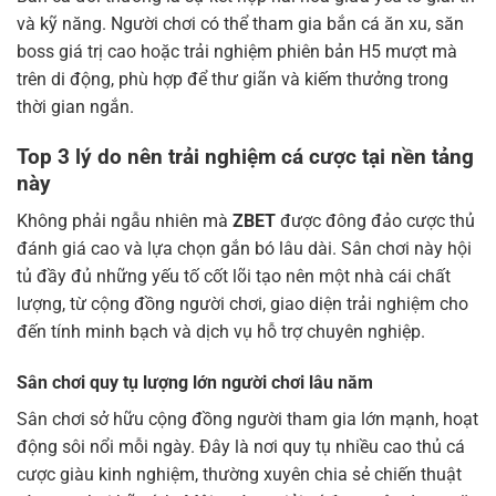
và kỹ năng. Người chơi có thể tham gia bắn cá ăn xu, săn
boss giá trị cao hoặc trải nghiệm phiên bản H5 mượt mà
trên di động, phù hợp để thư giãn và kiếm thưởng trong
thời gian ngắn.
Top 3 lý do nên trải nghiệm cá cược tại nền tảng
này
Không phải ngẫu nhiên mà
ZBET
được đông đảo cược thủ
đánh giá cao và lựa chọn gắn bó lâu dài. Sân chơi này hội
tủ đầy đủ những yếu tố cốt lõi tạo nên một nhà cái chất
lượng, từ cộng đồng người chơi, giao diện trải nghiệm cho
đến tính minh bạch và dịch vụ hỗ trợ chuyên nghiệp.
Sân chơi quy tụ lượng lớn người chơi lâu năm
Sân chơi sở hữu cộng đồng người tham gia lớn mạnh, hoạt
động sôi nổi mỗi ngày. Đây là nơi quy tụ nhiều cao thủ cá
cược giàu kinh nghiệm, thường xuyên chia sẻ chiến thuật