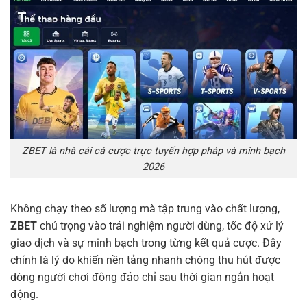
ZBET là nhà cái cá cược trực tuyến hợp pháp và minh bạch
2026
Không chạy theo số lượng mà tập trung vào chất lượng,
ZBET
chú trọng vào trải nghiệm người dùng, tốc độ xử lý
giao dịch và sự minh bạch trong từng kết quả cược. Đây
chính là lý do khiến nền tảng nhanh chóng thu hút được
dòng người chơi đông đảo chỉ sau thời gian ngắn hoạt
động.