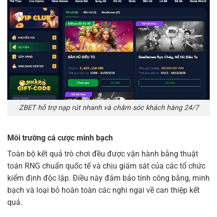
ZBET hỗ trợ nạp rút nhanh và chăm sóc khách hàng 24/7
Môi trường cá cược minh bạch
Toàn bộ kết quả trò chơi đều được vận hành bằng thuật
toán RNG chuẩn quốc tế và chịu giám sát của các tổ chức
kiểm định độc lập. Điều này đảm bảo tính công bằng, minh
bạch và loại bỏ hoàn toàn các nghi ngại về can thiệp kết
quả.