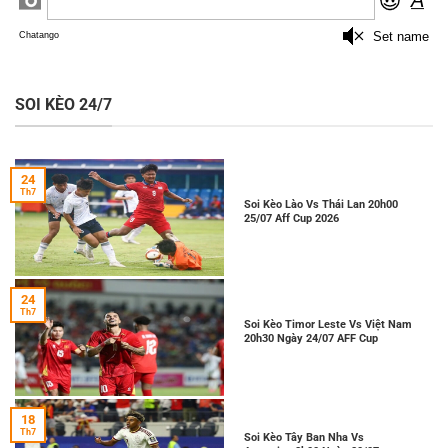
SOI KÈO 24/7
24
Th7
Soi Kèo Lào Vs Thái Lan 20h00
25/07 Aff Cup 2026
24
Th7
Soi Kèo Timor Leste Vs Việt Nam
20h30 Ngày 24/07 AFF Cup
18
Th7
Soi Kèo Tây Ban Nha Vs