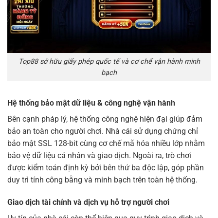
Top88 sở hữu giấy phép quốc tế và cơ chế vận hành minh
bạch
Hệ thống bảo mật dữ liệu & công nghệ vận hành
Bên cạnh pháp lý, hệ thống công nghệ hiện đại giúp đảm
bảo an toàn cho người chơi. Nhà cái sử dụng chứng chỉ
bảo mật SSL 128-bit cùng cơ chế mã hóa nhiều lớp nhằm
bảo vệ dữ liệu cá nhân và giao dịch. Ngoài ra, trò chơi
được kiểm toán định kỳ bởi bên thứ ba độc lập, góp phần
duy trì tính công bằng và minh bạch trên toàn hệ thống.
Giao dịch tài chính và dịch vụ hỗ trợ người chơi