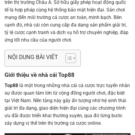
trên thị trường Châu Á. Sở hữu giấy phép hoạt động quốc
tế là hợp pháp cùng hệ thống bảo mật hiện đại. Sân chơi
mang đến môi trường cá cược an toàn, minh bạch. Bên
cạnh đó, nhà cái còn cung cấp đa dạng sản phẩm giải trí,
tỷ lệ cược cạnh tranh và dịch vụ hỗ trợ chuyên nghiệp, đáp
ứng tốt nhu cầu của người chơi.
NỘI DUNG BÀI VIẾT
Giới thiệu về nhà cái Top88
Top88
là một trong những nhà cái cá cược trực tuyến nhân
sự được quan tâm lớn từ cộng đồng người chơi, đặc biệt
tại Việt Nam. Nền tảng này gây ấn tượng nhờ hệ sinh thái
giải trí đa dạng, giao diện hiện đại cùng các chương trình
ưu đãi được triển khai thường xuyên, qua đó từng bước
xây dựng vị thế trên thị trường cá cược online.