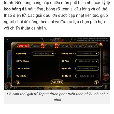
tranh. Nền tảng cung cấp nhiều môn phổ biến như các
tỷ lệ
kèo bóng đá
nổi tiếng
, bóng rổ, tennis, cầu lông và cả thể
thao điện tử. Các giải đấu lớn được cập nhật liên tục, giúp
người chơi dễ dàng theo dõi và đưa ra lựa chọn phù hợp
với chiến thuật cá nhân.
Hệ sinh thái giải trí Top88 được phát triển theo nhiều nhu cầu
chơi