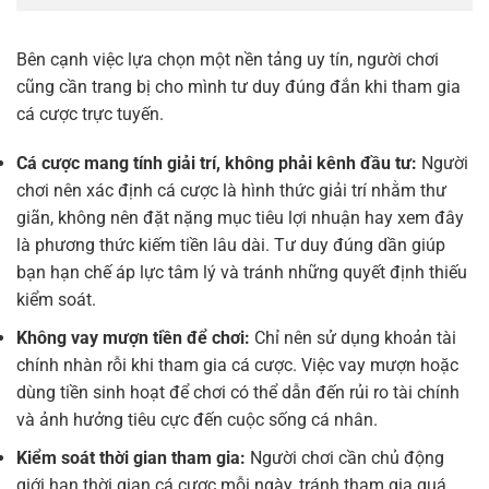
Bên cạnh việc lựa chọn một nền tảng uy tín, người chơi
cũng cần trang bị cho mình tư duy đúng đắn khi tham gia
cá cược trực tuyến.
Cá cược mang tính giải trí, không phải kênh đầu tư:
Người
chơi nên xác định cá cược là hình thức giải trí nhằm thư
giãn, không nên đặt nặng mục tiêu lợi nhuận hay xem đây
là phương thức kiếm tiền lâu dài. Tư duy đúng dần giúp
bạn hạn chế áp lực tâm lý và tránh những quyết định thiếu
kiểm soát.
Không vay mượn tiền để chơi:
Chỉ nên sử dụng khoản tài
chính nhàn rỗi khi tham gia cá cược. Việc vay mượn hoặc
dùng tiền sinh hoạt để chơi có thể dẫn đến rủi ro tài chính
và ảnh hưởng tiêu cực đến cuộc sống cá nhân.
Kiểm soát thời gian tham gia:
Người chơi cần chủ động
giới hạn thời gian cá cược mỗi ngày, tránh tham gia quá