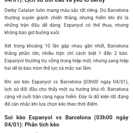
Derby Catalan luôn mang màu sắc rất riêng. Dù Barcelona
thường xuyên giành chiến thắng, nhưng hiếm khi đó là
những trận đấu dễ dàng. Espanyol có thể thua, nhưng
không bao giờ buông xuôi.
Xét trong khoảng 10 lần gặp nhau gần nhất, Barcelona
thắng phần lớn, nhiều trận chỉ cách biệt 1 đến 2 bàn.
Espanyol thường trụ vững trong hiệp một, nhưng sang hiệp
hai dễ bị bào mòn thể lực và mắc sai lầm.
Khi soi kèo Espanyol vs Barcelona (03h00 ngày 04/01),
lịch sử đối đầu cho thấy một xu hướng khá rõ: Barcelona
càng về cuối trận càng nguy hiểm. Đây là dữ kiện rất đáng
để cân nhắc khi lựa chọn kèo theo thời điểm.
Soi kèo Espanyol vs Barcelona (03h00 ngày
04/01): Phân tích kèo