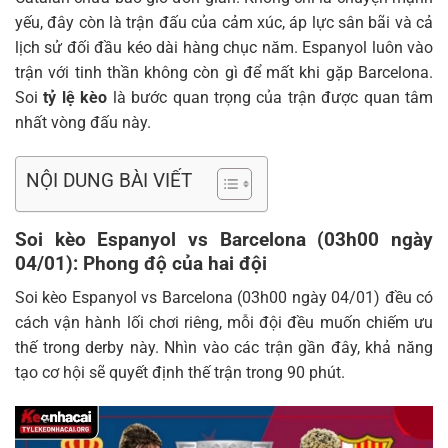
yếu, đây còn là trận đấu của cảm xúc, áp lực sân bãi và cả
lịch sử đối đầu kéo dài hàng chục năm. Espanyol luôn vào
trận với tinh thần không còn gì để mất khi gặp Barcelona.
Soi
tỷ lệ kèo
là bước quan trọng của trận được quan tâm
nhất vòng đấu này.
NỘI DUNG BÀI VIẾT
Soi kèo Espanyol vs Barcelona (03h00 ngày
04/01): Phong độ của hai đội
Soi kèo Espanyol vs Barcelona (03h00 ngày 04/01) đều có
cách vận hành lối chơi riêng, mỗi đội đều muốn chiếm ưu
thế trong derby này. Nhìn vào các trận gần đây, khả năng
tạo cơ hội sẽ quyết định thế trận trong 90 phút.