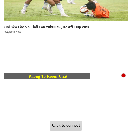
Soi Kèo Lào Vs Thái Lan 20h00 25/07 Aff Cup 2026
24/07/2026
Phóng To Room Chat