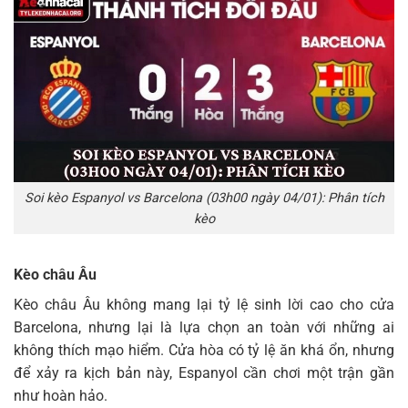
Soi kèo Espanyol vs Barcelona (03h00 ngày 04/01): Phân tích
kèo
Kèo châu Âu
Kèo châu Âu không mang lại tỷ lệ sinh lời cao cho cửa
Barcelona, nhưng lại là lựa chọn an toàn với những ai
không thích mạo hiểm. Cửa hòa có tỷ lệ ăn khá ổn, nhưng
để xảy ra kịch bản này, Espanyol cần chơi một trận gần
như hoàn hảo.