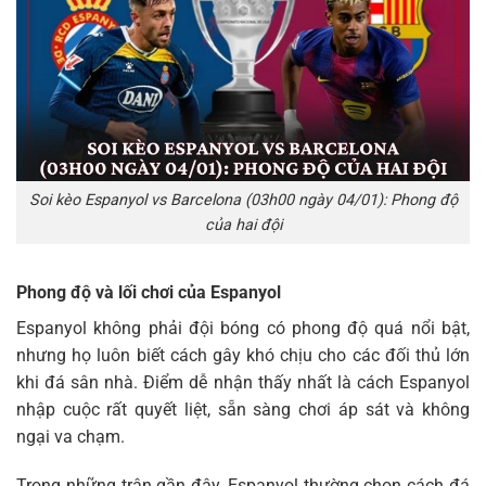
Soi kèo Espanyol vs Barcelona (03h00 ngày 04/01): Phong độ
của hai đội
Phong độ và lối chơi của Espanyol
Espanyol không phải đội bóng có phong độ quá nổi bật,
nhưng họ luôn biết cách gây khó chịu cho các đối thủ lớn
khi đá sân nhà. Điểm dễ nhận thấy nhất là cách Espanyol
nhập cuộc rất quyết liệt, sẵn sàng chơi áp sát và không
ngại va chạm.
Trong những trận gần đây, Espanyol thường chọn cách đá