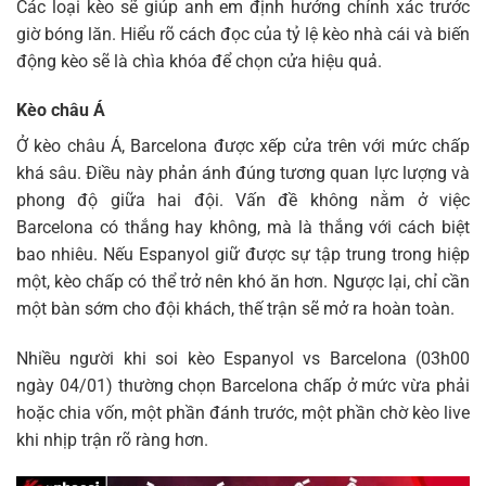
Các loại kèo sẽ giúp anh em định hướng chính xác trước
giờ bóng lăn. Hiểu rõ cách đọc của tỷ lệ kèo nhà cái và biến
động kèo sẽ là chìa khóa để chọn cửa hiệu quả.
Kèo châu Á
Ở kèo châu Á, Barcelona được xếp cửa trên với mức chấp
khá sâu. Điều này phản ánh đúng tương quan lực lượng và
phong độ giữa hai đội. Vấn đề không nằm ở việc
Barcelona có thắng hay không, mà là thắng với cách biệt
bao nhiêu. Nếu Espanyol giữ được sự tập trung trong hiệp
một, kèo chấp có thể trở nên khó ăn hơn. Ngược lại, chỉ cần
một bàn sớm cho đội khách, thế trận sẽ mở ra hoàn toàn.
Nhiều người khi soi kèo Espanyol vs Barcelona (03h00
ngày 04/01) thường chọn Barcelona chấp ở mức vừa phải
hoặc chia vốn, một phần đánh trước, một phần chờ kèo live
khi nhịp trận rõ ràng hơn.