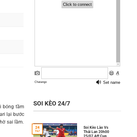
SOI KÈO 24/7
ội bóng tầm
ri lại bước
hờ sai lầm.
24
Soi Kèo Lào Vs
Thái Lan 20h00
Th7
25/07 Aff Cup