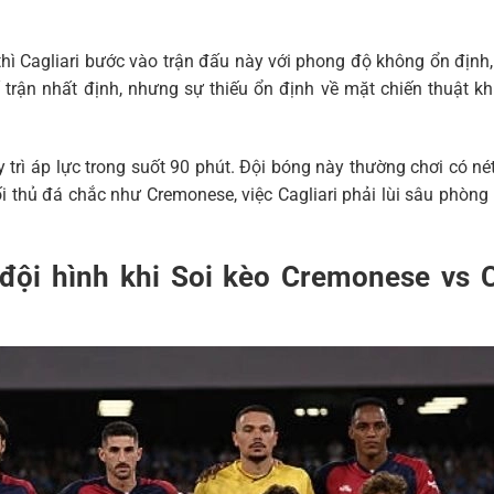
hì Cagliari bước vào trận đấu này với phong độ không ổn định, 
ố trận nhất định, nhưng sự thiếu ổn định về mặt chiến thuật kh
trì áp lực trong suốt 90 phút. Đội bóng này thường chơi có nét
ối thủ đá chắc như Cremonese, việc Cagliari phải lùi sâu phòng 
đội hình khi Soi kèo Cremonese vs C