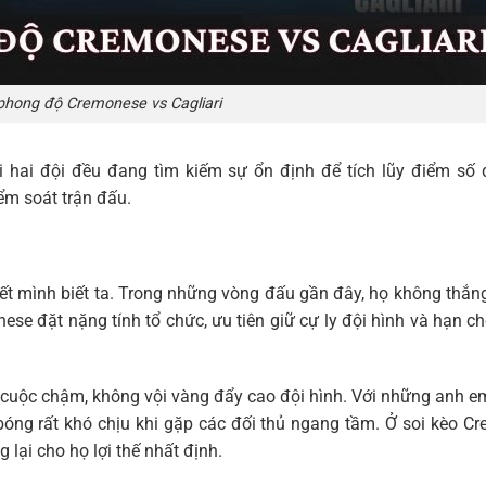
phong độ Cremonese vs Cagliari
i hai đội đều đang tìm kiếm sự ổn định để tích lũy điểm số 
ểm soát trận đấu.
ết mình biết ta. Trong những vòng đấu gần đây, họ không thắn
se đặt nặng tính tổ chức, ưu tiên giữ cự ly đội hình và hạn chế
 cuộc chậm, không vội vàng đẩy cao đội hình. Với những anh e
bóng rất khó chịu khi gặp các đối thủ ngang tầm. Ở soi kèo C
 lại cho họ lợi thế nhất định.