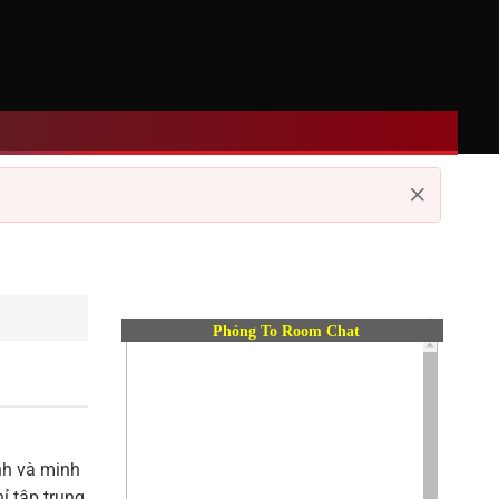
Phóng To Room Chat
ịnh và minh
ỉ tập trung