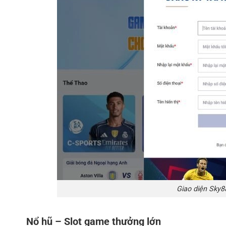
Giao diện Sky88
Nổ hũ – Slot game thưởng lớn