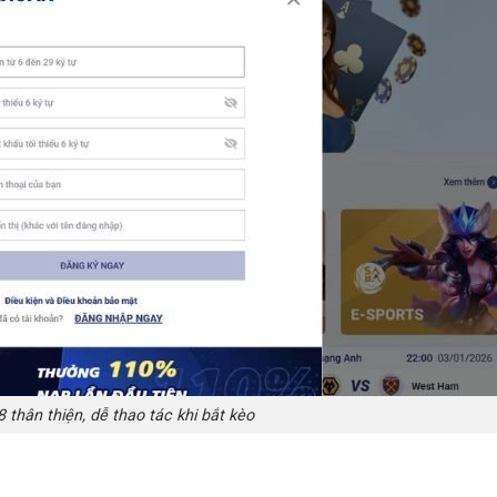
 thân thiện, dễ thao tác khi bắt kèo