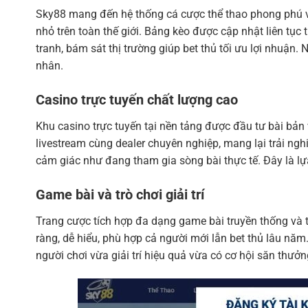
Sky88 mang đến hệ thống cá cược thể thao phong phú vớ
nhỏ trên toàn thế giới. Bảng kèo được cập nhật liên tục 
tranh, bám sát thị trường giúp bet thủ tối ưu lợi nhuận
nhân.
Casino trực tuyến chất lượng cao
Khu casino trực tuyến tại nền tảng được đầu tư bài bản 
livestream cùng dealer chuyên nghiệp, mang lại trải ng
cảm giác như đang tham gia sòng bài thực tế. Đây là lự
Game bài và trò chơi giải trí
Trang cược tích hợp đa dạng game bài truyền thống và trò
ràng, dễ hiểu, phù hợp cả người mới lẫn bet thủ lâu năm
người chơi vừa giải trí hiệu quả vừa có cơ hội săn thưở