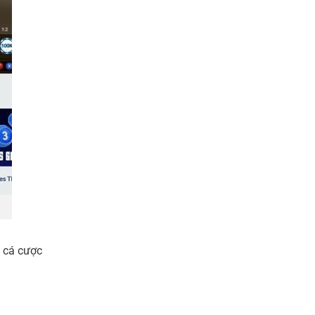
g cá cược