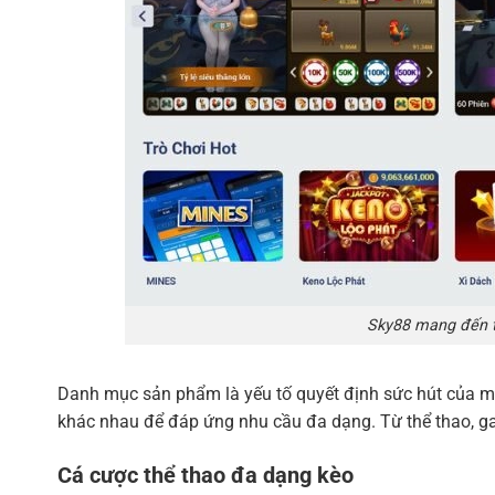
Sky88 mang đến t
Danh mục sản phẩm là yếu tố quyết định sức hút của mộ
khác nhau để đáp ứng nhu cầu đa dạng. Từ thể thao, ga
Cá cược thể thao đa dạng kèo