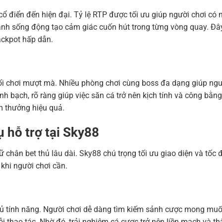
cổ điển đến hiện đại. Tỷ lệ RTP được tối ưu giúp người chơi có 
anh sống động tạo cảm giác cuốn hút trong từng vòng quay. Đây
ackpot hấp dẫn.
ối chơi mượt mà. Nhiều phòng chơi cùng boss đa dạng giúp ngư
 bạch, rõ ràng giúp việc săn cá trở nên kịch tính và công bằng
ếm thưởng hiệu quả.
 hỗ trợ tại Sky88
 chân bet thủ lâu dài. Sky88 chú trọng tối ưu giao diện và tốc đ
 khi người chơi cần.
 đủ tính năng. Người chơi dễ dàng tìm kiếm sảnh cược mong mu
lỗi thao tác. Nhờ đó, trải nghiệm cá cược trở nên liền mạch và th