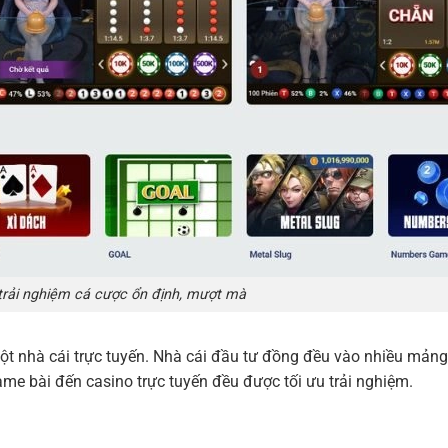
rải nghiệm cá cược ổn định, mượt mà
t nhà cái trực tuyến. Nhà cái đầu tư đồng đều vào nhiều mản
me bài đến casino trực tuyến đều được tối ưu trải nghiệm.