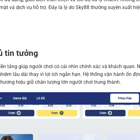
mật và dịch vụ hỗ trợ. Đây là lý do Sky88 thường xuyên xuất hiệ
 tin tưởng
nền tảng giúp người chơi có cái nhìn chính xác và khách quan. 
iệm lâu dài thay vì lợi ích ngắn hạn. Hệ thống vận hành ổn địn
 thương hiệu giữ chân lượng lớn người chơi trung thành.