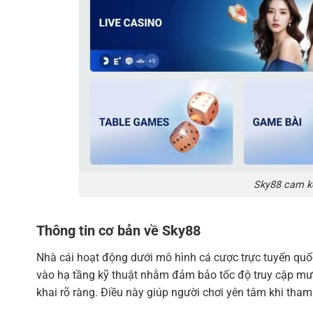
Sky88 cam k
Thông tin cơ bản về Sky88
Nhà cái hoạt động dưới mô hình cá cược trực tuyến quốc
vào hạ tầng kỹ thuật nhằm đảm bảo tốc độ truy cập mượ
khai rõ ràng. Điều này giúp người chơi yên tâm khi tham 