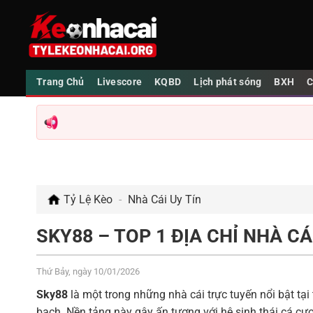
Bỏ
qua
nội
dung
Trang Chủ
Livescore
KQBD
Lịch phát sóng
BXH
C
Trang Chủ
Livescore
KQBD
Lịch phát sóng
Tỷ Lệ Kèo
-
Nhà Cái Uy Tín
BXH
Chatbox
SKY88 – TOP 1 ĐỊA CHỈ NHÀ C
Bảng Kèo
Thứ Bảy, ngày 10/01/2026
Soi Kèo
Sky88
là một trong những nhà cái trực tuyến nổi bật tại
bạch. Nền tảng này gây ấn tượng với hệ sinh thái cá cượ