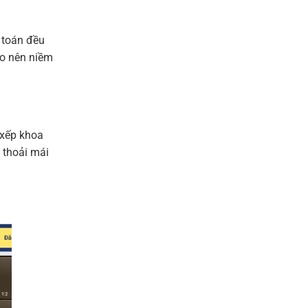
h toán đều
ạo nên niềm
 xếp khoa
 thoải mái