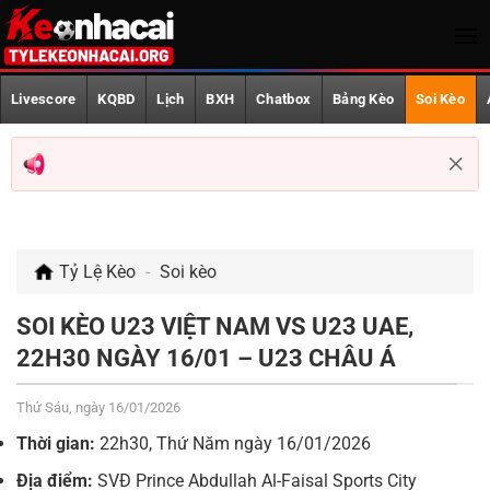
Bỏ
qua
nội
Trang Chủ
dung
Livescore
KQBD
Lịch
BXH
Chatbox
Bảng Kèo
Soi Kèo
Livescore
KQBD
Lịch phát sóng
Tỷ Lệ Kèo
-
Soi kèo
BXH
Chatbox
SOI KÈO U23 VIỆT NAM VS U23 UAE,
22H30 NGÀY 16/01 – U23 CHÂU Á
Bảng Kèo
Thứ Sáu, ngày 16/01/2026
Soi Kèo
Thời gian:
22h30, Thứ Năm ngày 16/01/2026
AFF CUP
Địa điểm:
SVĐ Prince Abdullah Al-Faisal Sports City