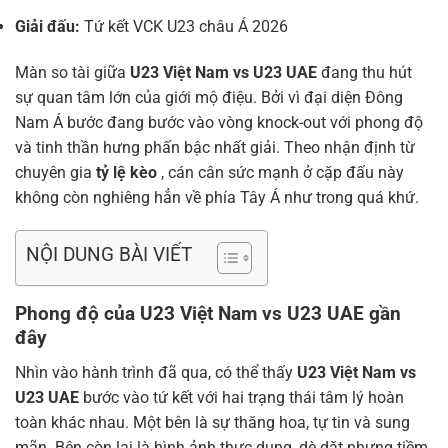
Giải đấu:
Tứ kết VCK U23 châu Á 2026
Màn so tài giữa
U23 Việt Nam vs U23 UAE
đang thu hút
sự quan tâm lớn của giới mộ điệu. Bởi vì đại diện Đông
Nam Á bước đang bước vào vòng knock-out với phong độ
và tinh thần hưng phấn bậc nhất giải. Theo nhận định từ
chuyên gia
tỷ lệ kèo
, cán cân sức mạnh ở cặp đấu này
không còn nghiêng hẳn về phía Tây Á như trong quá khứ.
NỘI DUNG BÀI VIẾT
Phong độ của U23 Việt Nam vs U23 UAE gần
đây
Nhìn vào hành trình đã qua, có thể thấy
U23 Việt Nam vs
U23 UAE
bước vào tứ kết với hai trạng thái tâm lý hoàn
toàn khác nhau. Một bên là sự thăng hoa, tự tin và sung
mãn. Bên còn lại là hình ảnh thực dụng, dè dặt nhưng tiềm