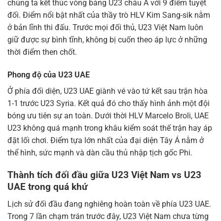
chúng ta kết thúc vòng bảng U23 châu Á với 9 điểm tuyệt
đối. Điểm nổi bật nhất của thầy trò HLV Kim Sang-sik nằm
ở bản lĩnh thi đấu. Trước mọi đối thủ, U23 Việt Nam luôn
giữ được sự bình tĩnh, không bị cuốn theo áp lực ở những
thời điểm then chốt.
Phong độ của U23 UAE
Ở phía đối diện, U23 UAE giành vé vào tứ kết sau trận hòa
1-1 trước U23 Syria. Kết quả đó cho thấy hình ảnh một đội
bóng ưu tiên sự an toàn. Dưới thời HLV Marcelo Broli, UAE
U23 không quá mạnh trong khâu kiểm soát thế trận hay áp
đặt lối chơi. Điểm tựa lớn nhất của đại diện Tây Á nằm ở
thể hình, sức mạnh và dàn cầu thủ nhập tịch gốc Phi.
Thành tích đối đầu giữa U23 Việt Nam vs U23
UAE trong quá khứ
Lịch sử đối đầu đang nghiêng hoàn toàn về phía U23 UAE.
Trong 7 lần chạm trán trước đây, U23 Việt Nam chưa từng