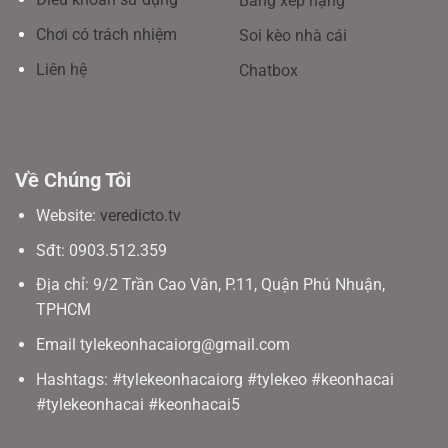
Bảng xếp hạng
Chơi có trách nhiệm
Soi kèo nhà cái
Liên hệ
Chatbox
Về Chúng Tôi
Website:
veredicto.tv
Sđt: 0903.512.359
Địa chỉ: 9/2 Trần Cao Vân, P.11, Quận Phú Nhuận,
TPHCM
Email
tylekeonhacaiorg@gmail.com
Hashtags: #tylekeonhacaiorg #tylekeo #keonhacai
#tylekeonhacai #keonhacai5