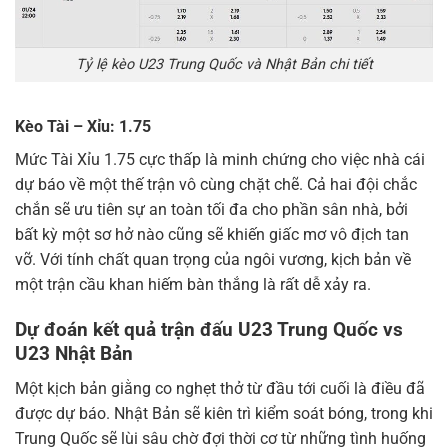
Tỷ lệ kèo U23 Trung Quốc và Nhật Bản chi tiết
Kèo Tài – Xỉu: 1.75
Mức Tài Xỉu 1.75 cực thấp là minh chứng cho việc nhà cái
dự báo về một thế trận vô cùng chặt chẽ. Cả hai đội chắc
chắn sẽ ưu tiên sự an toàn tối đa cho phần sân nhà, bởi
bất kỳ một sơ hở nào cũng sẽ khiến giấc mơ vô địch tan
vỡ. Với tính chất quan trọng của ngôi vương, kịch bản về
một trận cầu khan hiếm bàn thắng là rất dễ xảy ra.
Dự đoán kết quả trận đấu U23 Trung Quốc vs
U23 Nhật Bản
Một kịch bản giằng co nghẹt thở từ đầu tới cuối là điều đã
được dự báo. Nhật Bản sẽ kiên trì kiểm soát bóng, trong khi
Trung Quốc sẽ lùi sâu chờ đợi thời cơ từ những tình huống