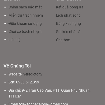
Chính sách bảo mật
Kết quả bóng đá
Miễn trừ trách nhiệm
Lịch phát sóng
Điều khoản sử dụng
Bảng xếp hạng
Chơi có trách nhiệm
Soi kèo nhà cái
Liên hệ
Chatbox
Về Chúng Tôi
Website:
veredicto.tv
Sđt: 0903.512.359
Địa chỉ: 9/2 Trần Cao Vân, P.11, Quận Phú Nhuận,
TPHCM
Email
tylekeonhacaiorg@gmail.com