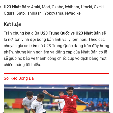
U23 Nhật Bản:
Araki, Mori, Okabe, Ichihara, Umeki, Ozeki,
Ogura, Sato, Ishibashi, Yokoyama, Nwadike.
Kết luận
Trận chung kết giữa
U23 Trung Quốc vs U23 Nhật Bản
sẽ
là nơi tôn vinh đội bóng bản lĩnh và lỳ lợm hơn. Theo các
chuyên gia
soi kèo
dù U23 Trung Quốc đang tràn đầy hưng
phấn, nhưng kinh nghiệm và đẳng cấp của Nhật Bản có lẽ
sẽ giúp họ bảo vệ thành công chiếc cúp vô địch bằng một
chiến thắng tối thiểu.
Soi Kèo Bóng Đá