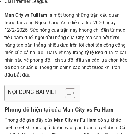
Giải Premier League.
Man City vs FulHam
là một trong những trận cầu quan
trọng tại vòng Ngoại hạng Anh diễn ra lúc 2h30 ngày
12/2/2026. Sức nóng của trận này không chỉ đến từ mục
tiêu bám đuổi ngôi đầu bảng của City mà còn bởi tiềm
năng tạo bàn thắng nhiều dựa trên lối chơi tấn công cống
hiến của cả hai đội. Bài viết này trang
tỷ lệ kèo
đưa ra cái
nhìn sâu về phong độ, lịch sử đối đầu và các lựa chọn kèo
để bạn chuẩn bị thông tin chính xác nhất trước khi trận
đấu bắt đầu.
NỘI DUNG BÀI VIẾT
Phong độ hiện tại của Man City vs FulHam
Phong độ gần đây của
Man City vs FulHam
có sự khác
biệt rõ rệt khi mùa giải bước vào giai đoạn quyết định. Cả