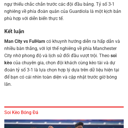
ngự thiếu chắc chắn trước các đội đầu bảng. Tỷ số 3-1
nghiêng về phía đoàn quân của Guardiola là một kịch bản
phù hợp với diễn biến thực tế.
Kết luận
Man City vs FulHam
có khuynh hướng diễn ra hấp dẫn và
nhiều bàn thắng, với lợi thế nghiêng về phía Manchester
City nhờ phong độ và lịch sử đối đầu vượt trội. Theo
soi
kèo
của chuyên gia, chọn đội khách cùng kèo tài và dự
đoán tỷ số 3-1 là lựa chọn hợp lý dựa trên dữ liệu hiện tại
để bạn có cái nhìn toàn diện và cập nhật trước giờ bóng
lăn.
Soi Kèo Bóng Đá