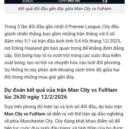
Kết quả đối đầu gần đây giữa Man City vs FulHam
Trong 5 lần đối đầu gần nhất ở Premier League, City đều
giành chiến thắng, bao gồm những trận thắng với tỉ số
đậm như 5-1 và trận đấu kịch tính 5-4 hồi tháng 12/2025,
nơi Erling Haaland ghi bàn quan trọng để khẳng định đẳng
cấp. Đội bóng này tỏ ra vượt trội trong các cuộc đua kiểm
soát bóng, tạo cơ hội và chuyển hóa vào lưới đối phương.
Sự thống trị này phản ánh khoảng cách trình độ giữa hai
đội trong những mùa giải gần đây.
Dự đoán kết quả của trận Man City vs FulHam
lúc 2h30 ngày 12/2/2026
Dựa trên phong độ hiện tại và lịch sử đối đầu, dự báo trận
Man City vs FulHam
sẽ diễn ra với thế trận áp đảo nghiêng
về phía Manchester City. City đang khát khao điểm số để
tiếp tục cuộc đua ngôi đầu bảng, và tinh thần của họ được