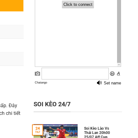
SOI KÈO 24/7
cấp. Đây
h chi tiết
24
Soi Kèo Lào Vs
Thái Lan 20h00
Th7
25/07 Aff Cup