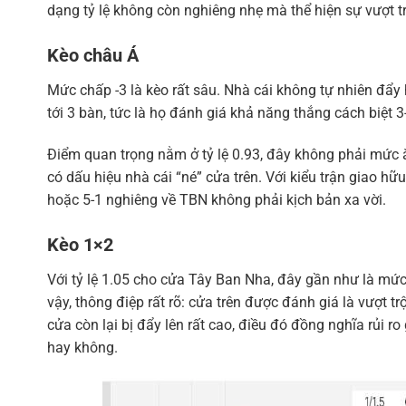
dạng tỷ lệ không còn nghiêng nhẹ mà thể hiện sự vượt tr
Kèo châu Á
Mức chấp -3 là kèo rất sâu. Nhà cái không tự nhiên đẩy
tới 3 bàn, tức là họ đánh giá khả năng thắng cách biệt 3
Điểm quan trọng nằm ở tỷ lệ 0.93, đây không phải mức 
có dấu hiệu nhà cái “né” cửa trên. Với kiểu trận giao h
hoặc 5-1 nghiêng về TBN không phải kịch bản xa vời.
Kèo 1×2
Với tỷ lệ 1.05 cho cửa Tây Ban Nha, đây gần như là mức
vậy, thông điệp rất rõ: cửa trên được đánh giá là vượt t
cửa còn lại bị đẩy lên rất cao, điều đó đồng nghĩa rủi
hay không.