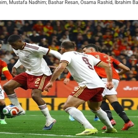
rahim, Mustafa Nadhim; Bashar Resan, Osama Rashid, Ibrahim Ba