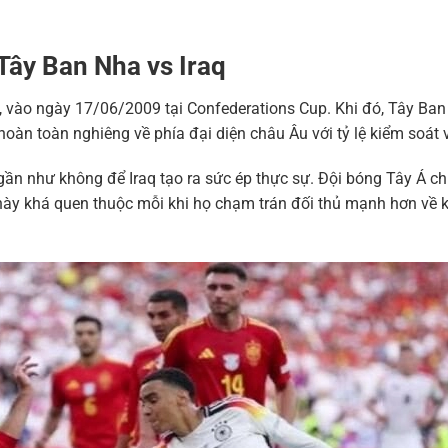
Tây Ban Nha vs Iraq
, vào ngày 17/06/2009 tại Confederations Cup. Khi đó, Tây Ba
hoàn toàn nghiêng về phía đại diện châu Âu với tỷ lệ kiểm soát v
 gần như không để Iraq tạo ra sức ép thực sự. Đội bóng Tây Á c
ày khá quen thuộc mỗi khi họ chạm trán đối thủ mạnh hơn về k