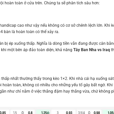
ội hoàn toàn ở cửa trên. Chúng ta sẽ phân tích sâu hơn:
 handicap cao như vậy nếu không có cơ sở chênh lệch lớn. Khi k
-4 bàn là hoàn toàn có thể xảy ra.
ăn bị ép xuống thấp. Nghĩa là dòng tiền vẫn đang được cân bằn
ữu khi một bên áp đảo toàn diện, khả năng
Tây Ban Nha vs Iraq
th
 thấp nhất thường thấy trong kèo 1×2. Khi nhà cái hạ xuống sá
rội hoàn toàn, không có nhiều cho những yếu tố gây bất ngờ. Khi t
 ro gần như chỉ nằm ở việc thắng đậm hay thắng vừa, chứ không 