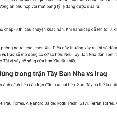
hương án phù hợp với mặt bằng tỷ lệ đang được đưa ra.
 chấp -3 thì câu chuyện khác hẳn. Khi handicap đã lên tới 3, 
ng phòng người chơi chọn Xỉu. Điều này thường xảy ra khi số đôn
 vs Iraq
sẽ mở đang có cơ sở hơn. Nếu Tây Ban Nha dẫn sớm, t
o Tài vì vậy sẽ sáng cửa hơn Xỉu rất nhiều.
dùng trong trận Tây Ban Nha vs Iraq
ánh cách tiếp cận trận đấu của hai bên. Sau đây có thể là nhữ
 Pau Torres, Alejandro Balde; Rodri, Pedri, Gavi; Ferran Torres, 