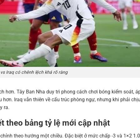
vs Iraq có chênh lệch khá rõ ràng
ệch hơn. Tây Ban Nha duy trì phong cách chơi bóng kiểm soát, á
 hơn. Iraq vẫn thiên về cấu trúc phòng ngự, nhưng khi phải chịu
y ra.
ết theo bảng tỷ lệ mới cập nhật
hỉnh theo hướng một chiều. Đặc biệt ở mức chấp -3 và 1×2 1.0