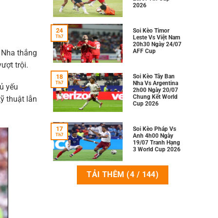
2026
24
Soi Kèo Timor
Leste Vs Việt Nam
Th7
20h30 Ngày 24/07
AFF Cup
n Nha thắng
ượt trội.
Soi Kèo Tây Ban
18
Nha Vs Argentina
Th7
hủ yếu
2h00 Ngày 20/07
Chung Kết World
ỹ thuật lẫn
Cup 2026
17
Soi Kèo Pháp Vs
Anh 4h00 Ngày
Th7
19/07 Tranh Hạng
3 World Cup 2026
TẢI THÊM
(
4
/ 144)