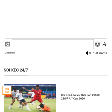
SOI KÈO 24/7
24
Th7
Soi Kèo Lào Vs Thái Lan 20h00
25/07 Aff Cup 2026