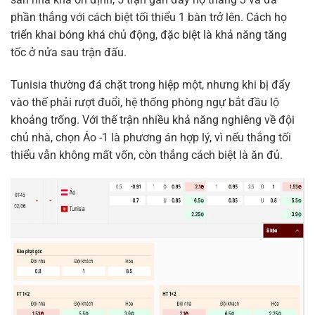
phần thắng với cách biệt tối thiểu 1 bàn trở lên. Cách họ
triển khai bóng khá chủ động, đặc biệt là khả năng tăng
tốc ở nửa sau trận đấu.
Tunisia thường đá chặt trong hiệp một, nhưng khi bị đẩy
vào thế phải rượt đuổi, hệ thống phòng ngự bắt đầu lộ
khoảng trống. Với thế trận nhiều khả năng nghiêng về đội
chủ nhà, chọn Áo -1 là phương án hợp lý, vì nếu thắng tối
thiểu vẫn không mất vốn, còn thắng cách biệt là ăn đủ.