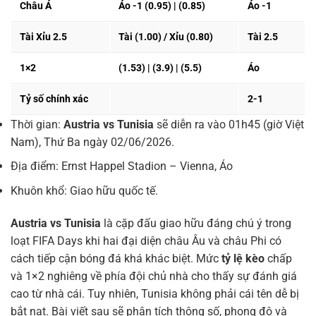
Châu Á
Áo -1 (0.95) | (0.85)
Áo -1
Tài Xỉu 2.5
Tài (1.00) / Xỉu (0.80)
Tài 2.5
1×2
(1.53) | (3.9) | (5.5)
Áo
Tỷ số chính xác
2-1
Thời gian:
Austria vs Tunisia
sẽ diễn ra vào 01h45 (giờ Việt
Nam), Thứ Ba ngày 02/06/2026.
Địa điểm: Ernst Happel Stadion – Vienna, Áo
Khuôn khổ: Giao hữu quốc tế.
Austria vs Tunisia
là cặp đấu giao hữu đáng chú ý trong
loạt FIFA Days khi hai đại diện châu Âu và châu Phi có
cách tiếp cận bóng đá khá khác biệt. Mức
tỷ lệ kèo
chấp
và 1×2 nghiêng về phía đội chủ nhà cho thấy sự đánh giá
cao từ nhà cái. Tuy nhiên, Tunisia không phải cái tên dễ bị
bắt nạt. Bài viết sau sẽ phân tích thông số, phong độ và