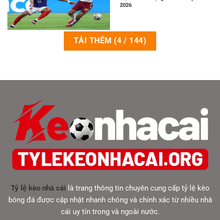
2026
TẢI THÊM
(
4
/ 144)
Tỷ lệ kèo nhà cái
là trang thông tin chuyên cung cấp tỷ lệ kèo
bóng đá được cập nhật nhanh chóng và chính xác từ nhiều nhà
cái uy tín trong và ngoài nước.