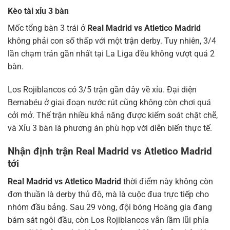
Kèo tài xỉu 3 bàn
Mốc tổng bàn 3 trái ở
Real Madrid vs Atletico Madrid
không phải con số thấp với một trận derby. Tuy nhiên, 3/4
lần chạm trán gần nhất tại La Liga đều không vượt quá 2
bàn.
Los Rojiblancos có 3/5 trận gần đây về xỉu. Đại diện
Bernabéu ở giai đoạn nước rút cũng không còn chơi quá
cởi mở. Thế trận nhiều khả năng được kiểm soát chặt chẽ,
và Xỉu 3 bàn là phương án phù hợp với diễn biến thực tế.
Nhận định trận Real Madrid vs Atletico Madrid
tới
Real Madrid vs Atletico Madrid
thời điểm này không còn
đơn thuần là derby thủ đô, mà là cuộc đua trực tiếp cho
nhóm đầu bảng. Sau 29 vòng, đội bóng Hoàng gia đang
bám sát ngôi đầu, còn Los Rojiblancos vẫn lầm lũi phía