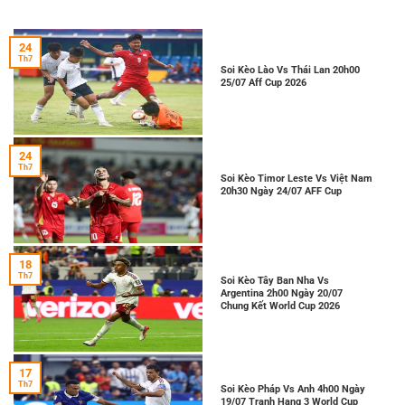
24
Th7
Soi Kèo Lào Vs Thái Lan 20h00
25/07 Aff Cup 2026
24
Th7
Soi Kèo Timor Leste Vs Việt Nam
20h30 Ngày 24/07 AFF Cup
18
Th7
Soi Kèo Tây Ban Nha Vs
Argentina 2h00 Ngày 20/07
Chung Kết World Cup 2026
17
Th7
Soi Kèo Pháp Vs Anh 4h00 Ngày
19/07 Tranh Hạng 3 World Cup