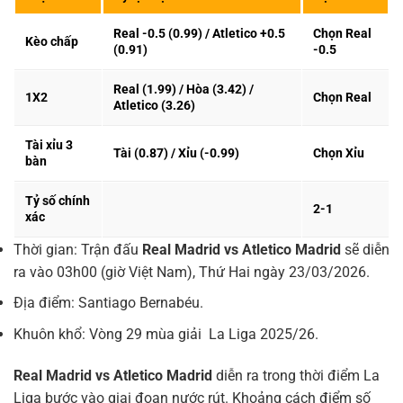
Real -0.5 (0.99) / Atletico +0.5
Chọn Real
Kèo chấp
(0.91)
-0.5
Real (1.99) / Hòa (3.42) /
1X2
Chọn Real
Atletico (3.26)
Tài xỉu 3
Tài (0.87) / Xỉu (-0.99)
Chọn Xỉu
bàn
Tỷ số chính
2-1
xác
Thời gian: Trận đấu
Real Madrid vs Atletico Madrid
sẽ diễn
ra vào 03h00 (giờ Việt Nam), Thứ Hai ngày 23/03/2026.
Địa điểm: Santiago Bernabéu.
Khuôn khổ: Vòng 29 mùa giải La Liga 2025/26.
Real Madrid vs Atletico Madrid
diễn ra trong thời điểm La
Liga bước vào giai đoạn nước rút. Khoảng cách điểm số