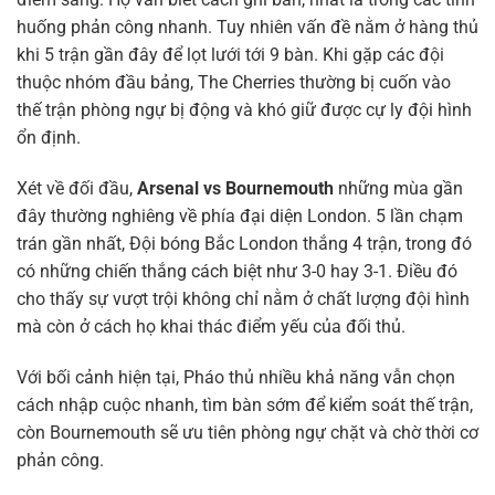
huống phản công nhanh. Tuy nhiên vấn đề nằm ở hàng thủ
khi 5 trận gần đây để lọt lưới tới 9 bàn. Khi gặp các đội
thuộc nhóm đầu bảng, The Cherries thường bị cuốn vào
thế trận phòng ngự bị động và khó giữ được cự ly đội hình
ổn định.
Xét về đối đầu,
Arsenal vs Bournemouth
những mùa gần
đây thường nghiêng về phía đại diện London. 5 lần chạm
trán gần nhất, Đội bóng Bắc London thắng 4 trận, trong đó
có những chiến thắng cách biệt như 3-0 hay 3-1. Điều đó
cho thấy sự vượt trội không chỉ nằm ở chất lượng đội hình
mà còn ở cách họ khai thác điểm yếu của đối thủ.
Với bối cảnh hiện tại, Pháo thủ nhiều khả năng vẫn chọn
cách nhập cuộc nhanh, tìm bàn sớm để kiểm soát thế trận,
còn Bournemouth sẽ ưu tiên phòng ngự chặt và chờ thời cơ
phản công.