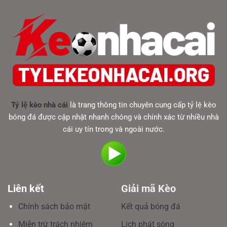
Tỷ lệ kèo nhà cái
là trang thông tin chuyên cung cấp tỷ lệ kèo
bóng đá được cập nhật nhanh chóng và chính xác từ nhiều nhà
cái uy tín trong và ngoài nước.
Liên kết
Giải mã Kèo
Chính sách bảo mật
Kết quả bóng đá
Miễn trừ trách nhiệm
Lịch phát sóng