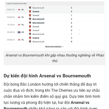
Arsenal vs Bournemouth khi gặp nhau thường nghiêng về Pháo
thủ
Dự kiến đội hình Arsenal vs Bournemouth
Đội bóng Bắc London hướng tới chiến thắng để duy trì
cuộc đua vô địch, trong khi The Cherries ưu tiên sự chắc
chắn nhằm tìm kiếm điểm số quý giá. Dựa trên tình hình
lực lượng và phong độ hiện tại, hai đội
Arsenal vs
Bournemouth
nhiều khả năng ra sân với đội hình quen