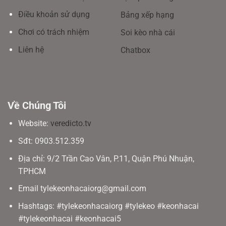
Điều khoản sử dụng
Bảng xếp hạng
Chơi có trách nhiệm
Soi kèo nhà cái
Liên hệ
Chatbox
Về Chúng Tôi
Website:
veredicto.tv
Sđt: 0903.512.359
Địa chỉ: 9/2 Trần Cao Vân, P.11, Quận Phú Nhuận,
TPHCM
Email
tylekeonhacaiorg@gmail.com
Hashtags: #tylekeonhacaiorg #tylekeo #keonhacai
#tylekeonhacai #keonhacai5