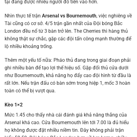
tại đang được nhiều người đổ tiền vào hơn.
Nhìn thực tế trận
Arsenal vs Bournemouth
, việc nghiêng về
Tài cũng có cơ sở. 4/5 trận gần nhất của Đội bóng Bắc
London đều nổ từ 3 bàn trở lên. The Cherries thì hàng thủ
không thật sự chắc, gặp các đội tấn công mạnh thường để
lộ nhiều khoảng trống.
Thêm một yếu tố nữa: Pháo thủ đang trong giai đoạn phải
ghi nhiều bàn để tạo lợi thế hiệu số. Gặp đối thủ cửa dưới
như Bournemouth, khả năng họ đẩy cao đội hình từ đầu là
rất lớn. Nếu trận đấu có bàn sớm trong hiệp 1, mốc 3 hoàn
toàn có thể bị vượt qua.
Kèo 1×2
Mức 1.45 cho thấy nhà cái đánh giá khả năng thắng của
Arsenal khá cao. Cửa Bournemouth lên tới 7.00 là đủ hiểu
họ không được đặt nhiều niềm tin. Đây không phải trận