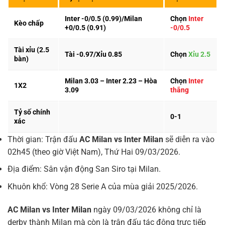
Inter -0/0.5 (0.99)/Milan
Chọn
Inter
Kèo chấp
+0/0.5 (0.91)
-0/0.5
Tài xỉu (2.5
Tài -0.97/Xỉu 0.85
Chọn
Xỉu 2.5
bàn)
Milan 3.03 – Inter 2.23 – Hòa
Chọn
Inter
1X2
3.09
thắng
Tỷ số chính
0-1
xác
Thời gian: Trận đấu
AC Milan vs Inter Milan
sẽ diễn ra vào
02h45 (theo giờ Việt Nam), Thứ Hai 09/03/2026.
Địa điểm: Sân vận động San Siro tại Milan.
Khuôn khổ: Vòng 28 Serie A của mùa giải 2025/2026.
AC Milan vs Inter Milan
ngày 09/03/2026 không chỉ là
derby thành Milan mà còn là trận đấu tác động trực tiếp