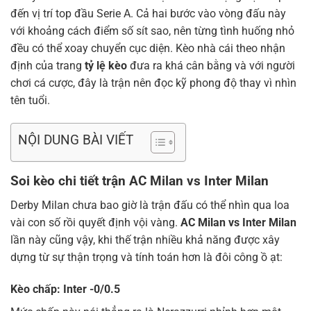
đến vị trí top đầu Serie A. Cả hai bước vào vòng đấu này
với khoảng cách điểm số sít sao, nên từng tình huống nhỏ
đều có thể xoay chuyển cục diện. Kèo nhà cái theo nhận
định của trang
tỷ lệ kèo
đưa ra khá cân bằng và với người
chơi cá cược, đây là trận nên đọc kỹ phong độ thay vì nhìn
tên tuổi.
NỘI DUNG BÀI VIẾT
Soi kèo chi tiết trận AC Milan vs Inter Milan
Derby Milan chưa bao giờ là trận đấu có thể nhìn qua loa
vài con số rồi quyết định vội vàng.
AC Milan vs Inter Milan
lần này cũng vậy, khi thế trận nhiều khả năng được xây
dựng từ sự thận trọng và tính toán hơn là đôi công ồ ạt:
Kèo chấp: Inter -0/0.5