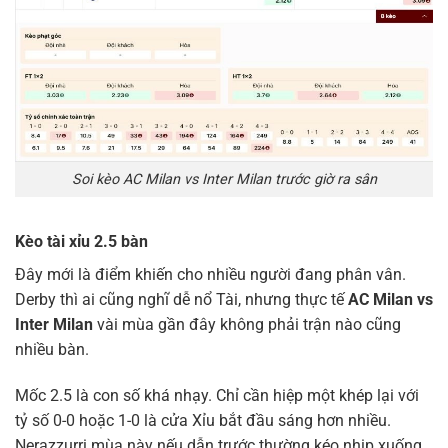
Soi kèo AC Milan vs Inter Milan trước giờ ra sân
Kèo tài xỉu 2.5 bàn
Đây mới là điểm khiến cho nhiều người đang phân vân.
Derby thì ai cũng nghĩ dễ nổ Tài, nhưng thực tế
AC Milan vs
Inter Milan
vài mùa gần đây không phải trận nào cũng
nhiều bàn.
Mốc 2.5 là con số khá nhạy. Chỉ cần hiệp một khép lại với
tỷ số 0-0 hoặc 1-0 là cửa Xỉu bắt đầu sáng hơn nhiều.
Nerazzurri mùa này nếu dẫn trước thường kéo nhịp xuống,