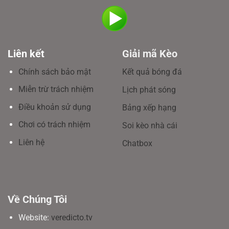
Liên kết
Giải mã Kèo
Chính sách bảo mật
Kết quả bóng đá
Miễn trừ trách nhiệm
Lịch phát sóng
Điều khoản sử dụng
Bảng xếp hạng
Chơi có trách nhiệm
Soi kèo nhà cái
Liên hệ
Chatbox
Về Chúng Tôi
Website:
veredicto.tv