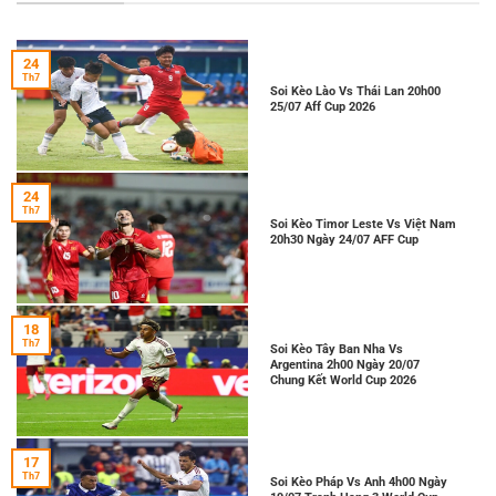
24
Th7
Soi Kèo Lào Vs Thái Lan 20h00
25/07 Aff Cup 2026
24
Th7
Soi Kèo Timor Leste Vs Việt Nam
20h30 Ngày 24/07 AFF Cup
18
Th7
Soi Kèo Tây Ban Nha Vs
Argentina 2h00 Ngày 20/07
Chung Kết World Cup 2026
17
Th7
Soi Kèo Pháp Vs Anh 4h00 Ngày