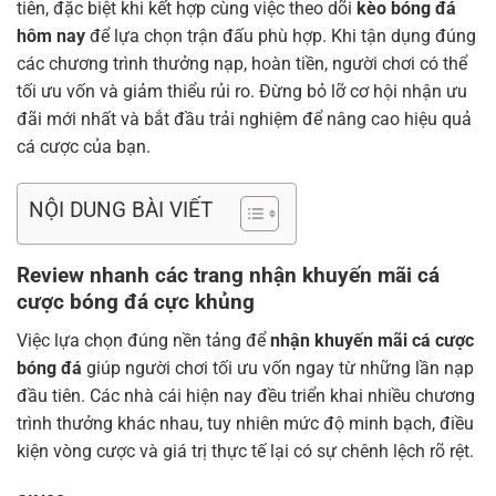
tiên, đặc biệt khi kết hợp cùng việc theo dõi
kèo bóng đá
hôm nay
để lựa chọn trận đấu phù hợp. Khi tận dụng đúng
các chương trình thưởng nạp, hoàn tiền, người chơi có thể
tối ưu vốn và giảm thiểu rủi ro. Đừng bỏ lỡ cơ hội nhận ưu
đãi mới nhất và bắt đầu trải nghiệm để nâng cao hiệu quả
cá cược của bạn.
NỘI DUNG BÀI VIẾT
Review nhanh các trang nhận khuyến mãi cá
cược bóng đá cực khủng
Việc lựa chọn đúng nền tảng để
nhận khuyến mãi cá cược
bóng đá
giúp người chơi tối ưu vốn ngay từ những lần nạp
đầu tiên. Các nhà cái hiện nay đều triển khai nhiều chương
trình thưởng khác nhau, tuy nhiên mức độ minh bạch, điều
kiện vòng cược và giá trị thực tế lại có sự chênh lệch rõ rệt.