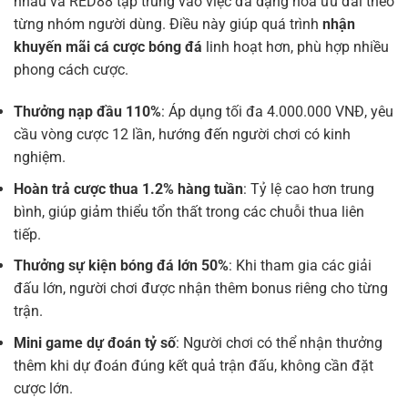
nhau và RED88 tập trung vào việc đa dạng hóa ưu đãi theo
từng nhóm người dùng. Điều này giúp quá trình
nhận
khuyến mãi cá cược bóng đá
linh hoạt hơn, phù hợp nhiều
phong cách cược.
Thưởng nạp đầu 110%
: Áp dụng tối đa 4.000.000 VNĐ, yêu
cầu vòng cược 12 lần, hướng đến người chơi có kinh
nghiệm.
Hoàn trả cược thua 1.2% hàng tuần
: Tỷ lệ cao hơn trung
bình, giúp giảm thiểu tổn thất trong các chuỗi thua liên
tiếp.
Thưởng sự kiện bóng đá lớn 50%
: Khi tham gia các giải
đấu lớn, người chơi được nhận thêm bonus riêng cho từng
trận.
Mini game dự đoán tỷ số
: Người chơi có thể nhận thưởng
thêm khi dự đoán đúng kết quả trận đấu, không cần đặt
cược lớn.