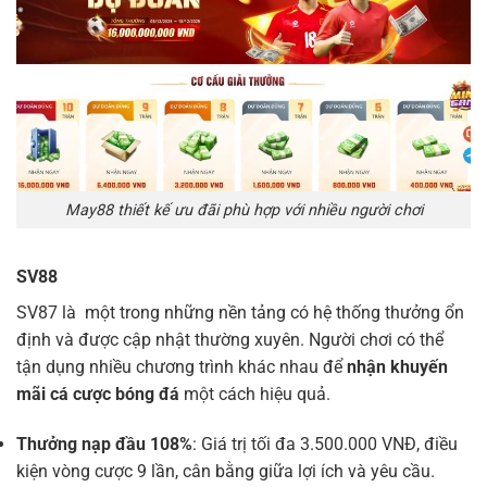
May88 thiết kế ưu đãi phù hợp với nhiều người chơi
SV88
SV87 là một trong những nền tảng có hệ thống thưởng ổn
định và được cập nhật thường xuyên. Người chơi có thể
tận dụng nhiều chương trình khác nhau để
nhận khuyến
mãi cá cược bóng đá
một cách hiệu quả.
Thưởng nạp đầu 108%
: Giá trị tối đa 3.500.000 VNĐ, điều
kiện vòng cược 9 lần, cân bằng giữa lợi ích và yêu cầu.