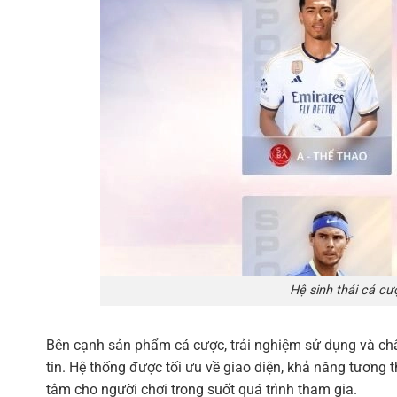
Hệ sinh thái cá c
Bên cạnh sản phẩm cá cược, trải nghiệm sử dụng và chất
tin. Hệ thống được tối ưu về giao diện, khả năng tương th
tâm cho người chơi trong suốt quá trình tham gia.