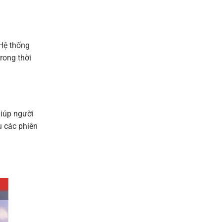
 Hệ thống
rong thời
giúp người
u các phiên