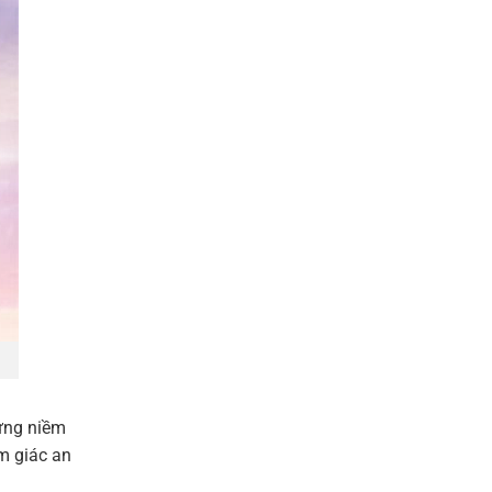
dựng niềm
ảm giác an