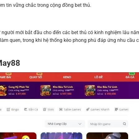
ềm tin vững chắc trong cộng đồng bet thủ.
người mới bắt đầu cho đến các bet thủ có kinh nghiệm lâu nă
 làm quen, trong khi hệ thống kèo phong phú đáp ứng nhu cầu 
 May88