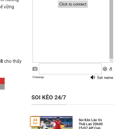
hế vững
88
cho thấy
SOI KÈO 24/7
24
Soi Kèo Lào Vs
Thái Lan 20h00
Th7
25/07 Aff Cup