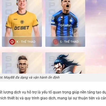
ược May88 đa dạng và vận hành ổn định
 lượng dịch vụ hỗ trợ là yếu tố quan trọng giúp nền tảng tạo 
ích thiết bị và quy trình giao dịch, mang lại sự thuận tiện và c