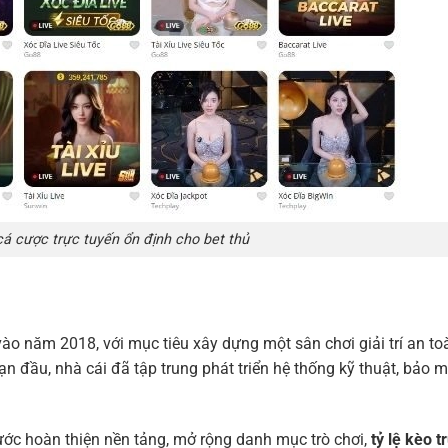
á cược trực tuyến ổn định cho bet thủ
vào năm 2018, với mục tiêu xây dựng một sân chơi giải trí an to
n đầu, nhà cái đã tập trung phát triển hệ thống kỹ thuật, bảo m
ớc hoàn thiện nền tảng, mở rộng danh mục trò chơi,
tỷ lệ kèo t