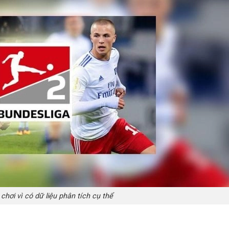
 chơi vì có dữ liệu phân tích cụ thể