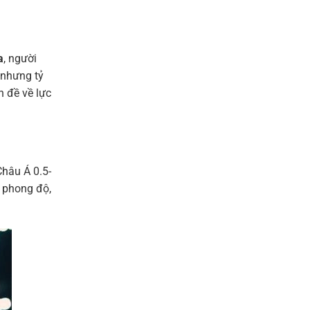
a
, người
 nhưng tỷ
n đề về lực
Châu Á 0.5-
h phong độ,