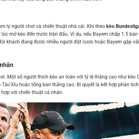
m lý người chơi và chiến thuật nhà cái. Khi theo
kèo Bundeslig
 lúc mở kèo đến trước trận đấu. Ví dụ, nếu Bayern chấp 1.5 bàn
u đội khách đang được nhiều người đặt cược hoặc Bayern gặp vấ
 nhân
i. Một số người thích kèo an toàn với tỷ lệ thắng cao như kèo 
èo Tài/Xỉu hoặc tổng bàn thắng cao. Bí quyết là kết hợp phân tíc
 hợp với chiến thuật cá nhân.