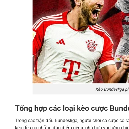
Kèo Bundesliga ph
Tổng hợp các loại kèo cược Bunde
Trong các trận đấu Bundesliga, người chơi cá cược có rấ
kèo đều có những đặc điểm riêng, phù hợp với từng chi