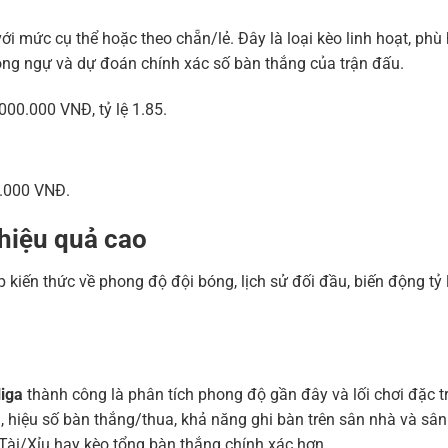
 mức cụ thể hoặc theo chẵn/lẻ. Đây là loại kèo linh hoạt, phù 
òng ngự và dự đoán chính xác số bàn thắng của trận đấu.
000.000 VNĐ, tỷ lệ 1.85.
0.000 VNĐ.
 hiệu quả cao
p kiến thức về phong độ đội bóng, lịch sử đối đầu, biến động tỷ 
iga
thành công là phân tích phong độ gần đây và lối chơi đặc 
a, hiệu số bàn thắng/thua, khả năng ghi bàn trên sân nhà và sân
 Tài/Xỉu hay kèo tổng bàn thắng chính xác hơn.