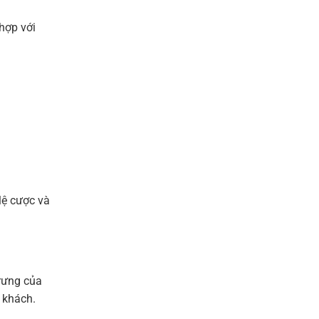
hợp với
lệ cược và
trưng của
 khách.