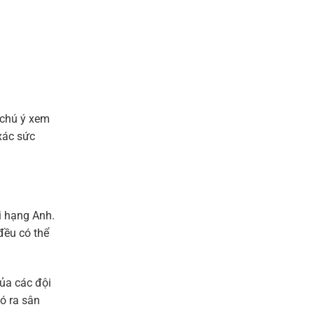
 chú ý xem
xác sức
i hạng Anh.
đều có thể
của các đội
ó ra sân