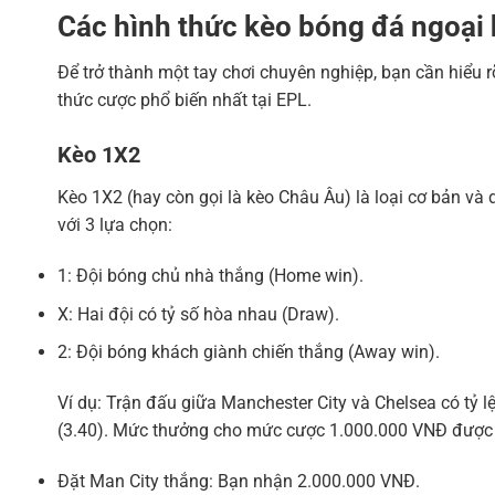
Các hình thức kèo bóng đá ngoại 
Để trở thành một tay chơi chuyên nghiệp, bạn cần hiểu rõ
thức cược phổ biến nhất tại EPL.
Kèo 1X2
Kèo 1X2 (hay còn gọi là kèo Châu Âu) là loại cơ bản và 
với 3 lựa chọn:
1: Đội bóng chủ nhà thắng (Home win).
X: Hai đội có tỷ số hòa nhau (Draw).
2: Đội bóng khách giành chiến thắng (Away win).
Ví dụ: Trận đấu giữa Manchester City và Chelsea có tỷ lệ
(3.40). Mức thưởng cho mức cược 1.000.000 VNĐ được 
Đặt Man City thắng: Bạn nhận 2.000.000 VNĐ.