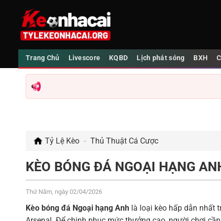
Bỏ
qua
nội
dung
Trang Chủ
Livescore
KQBD
Lịch phát sóng
BXH
C
Trang Chủ
Livescore
KQBD
Lịch phát sóng
Tỷ Lệ Kèo
-
Thủ Thuật Cá Cược
BXH
Chatbox
KÈO BÓNG ĐÁ NGOẠI HẠNG ANH
Bảng Kèo
Thứ Năm, ngày 02/04/2026
Soi Kèo
Kèo bóng đá Ngoại hạng Anh
là loại kèo hấp dẫn nhất 
Arsenal. Để chinh phục mức thưởng cao, người chơi c