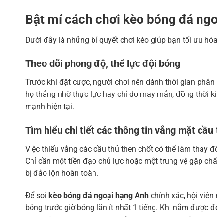
Bật mí cách chơi kèo bóng đá ng
Dưới đây là những bí quyết chơi kèo giúp bạn tối ưu hóa 
Theo dõi phong độ, thể lực đội bóng
Trước khi đặt cược, người chơi nên dành thời gian phân
họ thắng nhờ thực lực hay chỉ do may mắn, đồng thời ki
mạnh hiện tại.
Tìm hiểu chi tiết các thông tin vắng mặt cầu 
Việc thiếu vắng các cầu thủ then chốt có thể làm thay đ
Chỉ cần một tiền đạo chủ lực hoặc một trung vệ gặp c
bị đảo lộn hoàn toàn.
Để soi
kèo bóng đá ngoại hạng Anh
chính xác, hội viên
bóng trước giờ bóng lăn ít nhất 1 tiếng. Khi nắm được đ