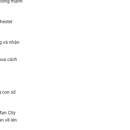
i bóng mạnh
hester
ng và nhận
hua cách
 con số
Man City
ận về lên