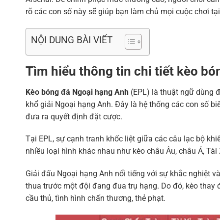
AFF CUP
rõ các con số này sẽ giúp bạn làm chủ mọi cuộc chơi tại 
NỘI DUNG BÀI VIẾT
Tìm hiểu thông tin chi tiết kèo 
Kèo bóng đá Ngoại hạng Anh
(EPL) là thuật ngữ dùng đ
khổ giải Ngoại hạng Anh. Đây là hệ thống các con số bi
đưa ra quyết định đặt cược.
Tại EPL, sự cạnh tranh khốc liệt giữa các câu lạc bộ kh
nhiều loại hình khác nhau như kèo châu Âu, châu Á, Tài X
Giải đấu Ngoại hạng Anh nổi tiếng với sự khắc nghiệt 
thua trước một đội đang đua trụ hạng. Do đó, kèo thay 
cầu thủ, tình hình chấn thương, thẻ phạt.