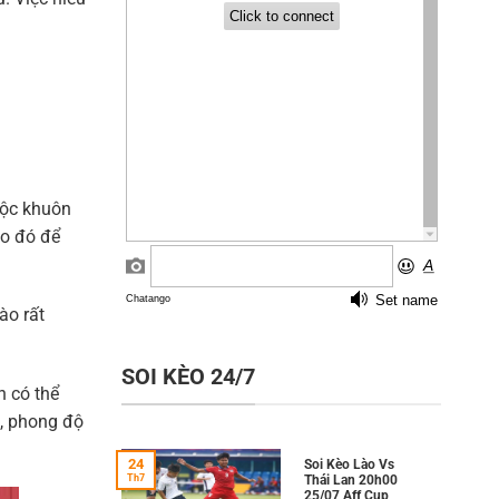
uộc khuôn
ào đó để
ào rất
SOI KÈO 24/7
n có thể
u, phong độ
24
Soi Kèo Lào Vs
Thái Lan 20h00
Th7
25/07 Aff Cup